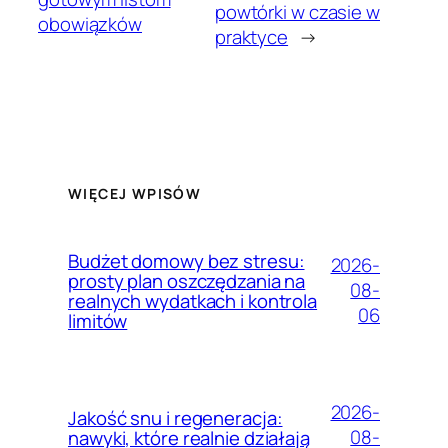
powtórki w czasie w
obowiązków
praktyce
→
WIĘCEJ WPISÓW
Budżet domowy bez stresu:
2026-
prosty plan oszczędzania na
08-
realnych wydatkach i kontrola
06
limitów
2026-
Jakość snu i regeneracja:
08-
nawyki, które realnie działają