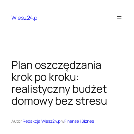
Przejdź
do
Wiesz24.pl
treści
Plan oszczędzania
krok po kroku:
realistyczny budżet
domowy bez stresu
Autor:
Redakcja Wiesz24.pl
w
Finanse i Biznes