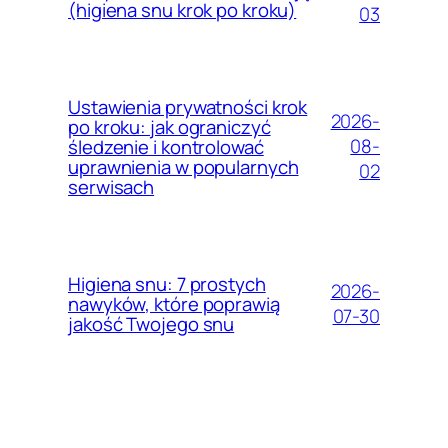
(higiena snu krok po kroku)
03
Ustawienia prywatności krok
2026-
po kroku: jak ograniczyć
08-
śledzenie i kontrolować
uprawnienia w popularnych
02
serwisach
Higiena snu: 7 prostych
2026-
nawyków, które poprawią
07-30
jakość Twojego snu