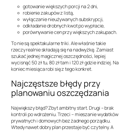
gotowanie większych porcji na 2 dni,
robienie zakupów z listą,
wyłączanie nieużywanych subskrypcji,
odkładanie drobnych kwot po wypłacie,
porównywanie cen przy większych zakupach.
To nie są spektakularne triki. Ale właśnie takie
rzeczy realnie składają się na nadwyżkę. Zamiast
szukać jednej magicznej oszczędności, lepiej
wycisnąć 50 zł tu, 80 zł tam i 120 zł gdzie indziej. Na
koniec miesiąca robi się z tego konkret.
Najczęstsze błędy przy
planowaniu oszczędzania
Największy błąd? Zbyt ambitny start. Drugi – brak
kontroli po wdrożeniu. Trzeci – mieszanie wydatków
prywatnych i domowych bez żadnego porządku.
Wtedy nawet dobry plan przestaje być czytelny. A