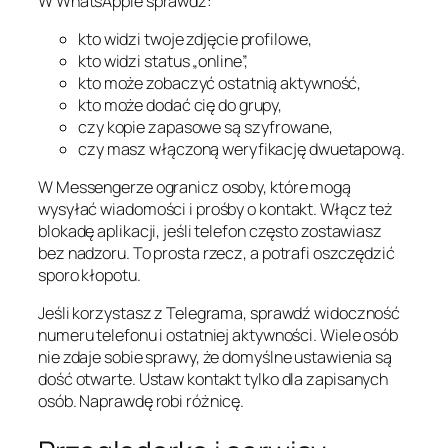
W WhatsAppie sprawdź:
kto widzi twoje zdjęcie profilowe,
kto widzi status „online”,
kto może zobaczyć ostatnią aktywność,
kto może dodać cię do grupy,
czy kopie zapasowe są szyfrowane,
czy masz włączoną weryfikację dwuetapową.
W Messengerze ogranicz osoby, które mogą
wysyłać wiadomości i prośby o kontakt. Włącz też
blokadę aplikacji, jeśli telefon często zostawiasz
bez nadzoru. To prosta rzecz, a potrafi oszczędzić
sporo kłopotu.
Jeśli korzystasz z Telegrama, sprawdź widoczność
numeru telefonu i ostatniej aktywności. Wiele osób
nie zdaje sobie sprawy, że domyślne ustawienia są
dość otwarte. Ustaw kontakt tylko dla zapisanych
osób. Naprawdę robi różnicę.