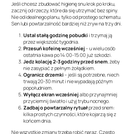
Jeśli chcesz zbudować higienę snu krok po kroku,
zacznij od rzeczy, które da się utrzymać bez spiny.
Nie od idealnego planu, tylko od prostego schematu.
Sen lubi powtarzalność bardziej niż zryw na trzy dni.
Ustal stałą godzinę pobudki
i trzymaj ją
przez większość tygodnia.
Przesuń kofeinę wcześniej
– u wielu osób
ostatnia kawa po 14:00-15:00 już szkodzi.
Jedz kolację 2-3 godziny przed snem
, żeby
nie zasypiać z pełnym żołądkiem.
Ogranicz drzemki
– jeśli są potrzebne, niech
trwają 20-30 minut i nie wypadają późnym
popołudniem.
Wyłącz ekran wcześniej
albo przynajmniej
przyciemnij światło i użyj trybu nocnego.
Zadbaj o powtarzalny rytuał
przed snem:
kilka prostych czynności, które kojarzą się z
końcem dnia.
Nie wszystkie zmiany trzeba robić naraz. Często