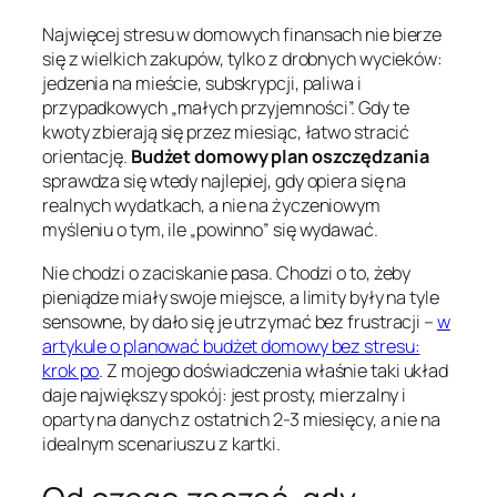
Najwięcej stresu w domowych finansach nie bierze
się z wielkich zakupów, tylko z drobnych wycieków:
jedzenia na mieście, subskrypcji, paliwa i
przypadkowych „małych przyjemności”. Gdy te
kwoty zbierają się przez miesiąc, łatwo stracić
orientację.
Budżet domowy plan oszczędzania
sprawdza się wtedy najlepiej, gdy opiera się na
realnych wydatkach, a nie na życzeniowym
myśleniu o tym, ile „powinno” się wydawać.
Nie chodzi o zaciskanie pasa. Chodzi o to, żeby
pieniądze miały swoje miejsce, a limity były na tyle
sensowne, by dało się je utrzymać bez frustracji –
w
artykule o planować budżet domowy bez stresu:
krok po
. Z mojego doświadczenia właśnie taki układ
daje największy spokój: jest prosty, mierzalny i
oparty na danych z ostatnich 2-3 miesięcy, a nie na
idealnym scenariuszu z kartki.