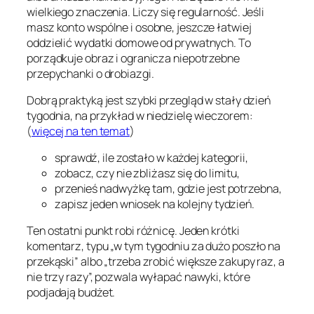
wielkiego znaczenia. Liczy się regularność. Jeśli
masz konto wspólne i osobne, jeszcze łatwiej
oddzielić wydatki domowe od prywatnych. To
porządkuje obraz i ogranicza niepotrzebne
przepychanki o drobiazgi.
Dobrą praktyką jest szybki przegląd w stały dzień
tygodnia, na przykład w niedzielę wieczorem:
(
więcej na ten temat
)
sprawdź, ile zostało w każdej kategorii,
zobacz, czy nie zbliżasz się do limitu,
przenieś nadwyżkę tam, gdzie jest potrzebna,
zapisz jeden wniosek na kolejny tydzień.
Ten ostatni punkt robi różnicę. Jeden krótki
komentarz, typu „w tym tygodniu za dużo poszło na
przekąski” albo „trzeba zrobić większe zakupy raz, a
nie trzy razy”, pozwala wyłapać nawyki, które
podjadają budżet.