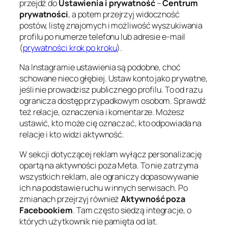
przejdź do
Ustawienia i prywatność
–
Centrum
prywatności
, a potem przejrzyj widoczność
postów, listę znajomych i możliwość wyszukiwania
profilu po numerze telefonu lub adresie e-mail
(
prywatności krok po kroku
).
Na Instagramie ustawienia są podobne, choć
schowane nieco głębiej. Ustaw konto jako prywatne,
jeśli nie prowadzisz publicznego profilu. To od razu
ogranicza dostęp przypadkowym osobom. Sprawdź
też relacje, oznaczenia i komentarze. Możesz
ustawić, kto może cię oznaczać, kto odpowiada na
relacje i kto widzi aktywność.
W sekcji dotyczącej reklam wyłącz personalizację
opartą na aktywności poza Meta. To nie zatrzyma
wszystkich reklam, ale ograniczy dopasowywanie
ich na podstawie ruchu w innych serwisach. Po
zmianach przejrzyj również
Aktywność poza
Facebookiem
. Tam często siedzą integracje, o
których użytkownik nie pamięta od lat.