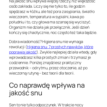
Na jakość snu wpływa więcej rzeczy, niż większość
osób zakłada. Liczy się nie tylko to, ile godzin
spędzasz w łóżku, ale też pora zasypiania, światło
wieczorem, temperatura w sypialni, kawa po
południu i to, czy głowa ma szansę się wyciszyć.
Organizm nie działa jak przełącznik. Jeśli dzień
kończy się chaotycznie, noc często też taka będzie.
Dobra wiadomość? Higiena snu nie wymaga
rewolucji (
Higiena snu: 7 prostych nawyków, które
poprawią jakość
). Zwykle najlepiej działa wtedy, gdy
wprowadzasz kilka prostych zmian i trzymasz je
codziennie. Poniżej znajdziesz praktyczny
przewodnik – od rytmu, przez otoczenie, aż po
wieczorną rutynę – bez teorii dla teorii.
Co naprawdę wpływa na
jakość snu
Sen to nie tylko odpoczynek. W trakcie nocy