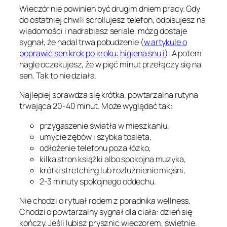
Wieczór nie powinien być drugim dniem pracy. Gdy
do ostatniej chwili scrollujesz telefon, odpisujesz na
wiadomości i nadrabiasz seriale, mózg dostaje
sygnał, że nadal trwa pobudzenie (
w artykule o
poprawić sen krok po kroku: higiena snu i
). A potem
nagle oczekujesz, że w pięć minut przełączy się na
sen. Tak to nie działa.
Najlepiej sprawdza się krótka, powtarzalna rutyna
trwająca 20-40 minut. Może wyglądać tak:
przygaszenie światła w mieszkaniu,
umycie zębów i szybka toaleta,
odłożenie telefonu poza łóżko,
kilka stron książki albo spokojna muzyka,
krótki stretching lub rozluźnienie mięśni,
2-3 minuty spokojnego oddechu.
Nie chodzi o rytuał rodem z poradnika wellness.
Chodzi o powtarzalny sygnał dla ciała: dzień się
kończy. Jeśli lubisz prysznic wieczorem, świetnie.