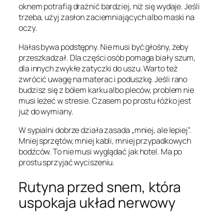
oknem potrafią drażnić bardziej, niż się wydaje. Jeśli
trzeba, użyj zasłon zaciemniających albo maski na
oczy.
Hałas bywa podstępny. Nie musi być głośny, żeby
przeszkadzał. Dla części osób pomaga biały szum,
dla innych zwykłe zatyczki do uszu. Warto też
zwrócić uwagę na materac i poduszkę. Jeśli rano
budzisz się z bólem karku albo pleców, problem nie
musi leżeć w stresie. Czasem po prostu łóżko jest
już do wymiany.
W sypialni dobrze działa zasada „mniej, ale lepiej”.
Mniej sprzętów, mniej kabli, mniej przypadkowych
bodźców. To nie musi wyglądać jak hotel. Ma po
prostu sprzyjać wyciszeniu.
Rutyna przed snem, która
uspokaja układ nerwowy