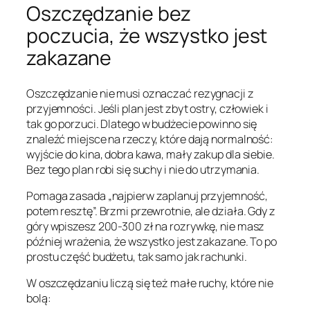
Oszczędzanie bez
poczucia, że wszystko jest
zakazane
Oszczędzanie nie musi oznaczać rezygnacji z
przyjemności. Jeśli plan jest zbyt ostry, człowiek i
tak go porzuci. Dlatego w budżecie powinno się
znaleźć miejsce na rzeczy, które dają normalność:
wyjście do kina, dobra kawa, mały zakup dla siebie.
Bez tego plan robi się suchy i nie do utrzymania.
Pomaga zasada „najpierw zaplanuj przyjemność,
potem resztę”. Brzmi przewrotnie, ale działa. Gdy z
góry wpiszesz 200-300 zł na rozrywkę, nie masz
później wrażenia, że wszystko jest zakazane. To po
prostu część budżetu, tak samo jak rachunki.
W oszczędzaniu liczą się też małe ruchy, które nie
bolą: