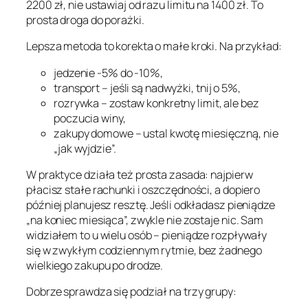
2200 zł, nie ustawiaj od razu limitu na 1400 zł. To
prosta droga do porażki.
Lepsza metoda to korekta o małe kroki. Na przykład:
jedzenie -5% do -10%,
transport – jeśli są nadwyżki, tnij o 5%,
rozrywka – zostaw konkretny limit, ale bez
poczucia winy,
zakupy domowe – ustal kwotę miesięczną, nie
„jak wyjdzie”.
W praktyce działa też prosta zasada: najpierw
płacisz stałe rachunki i oszczędności, a dopiero
później planujesz resztę. Jeśli odkładasz pieniądze
„na koniec miesiąca”, zwykle nie zostaje nic. Sam
widziałem to u wielu osób – pieniądze rozpływały
się w zwykłym codziennym rytmie, bez żadnego
wielkiego zakupu po drodze.
Dobrze sprawdza się podział na trzy grupy: