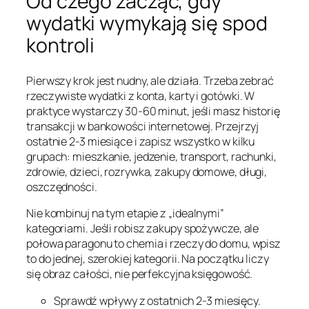
Od czego zacząć, gdy
wydatki wymykają się spod
kontroli
Pierwszy krok jest nudny, ale działa. Trzeba zebrać
rzeczywiste wydatki z konta, karty i gotówki. W
praktyce wystarczy 30-60 minut, jeśli masz historię
transakcji w bankowości internetowej. Przejrzyj
ostatnie 2-3 miesiące i zapisz wszystko w kilku
grupach: mieszkanie, jedzenie, transport, rachunki,
zdrowie, dzieci, rozrywka, zakupy domowe, długi,
oszczędności.
Nie kombinuj na tym etapie z „idealnymi”
kategoriami. Jeśli robisz zakupy spożywcze, ale
połowa paragonu to chemia i rzeczy do domu, wpisz
to do jednej, szerokiej kategorii. Na początku liczy
się obraz całości, nie perfekcyjna księgowość.
Sprawdź wpływy z ostatnich 2-3 miesięcy.