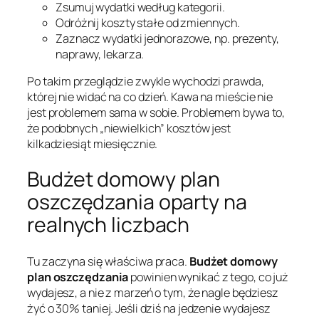
Zsumuj wydatki według kategorii.
Odróżnij koszty stałe od zmiennych.
Zaznacz wydatki jednorazowe, np. prezenty,
naprawy, lekarza.
Po takim przeglądzie zwykle wychodzi prawda,
której nie widać na co dzień. Kawa na mieście nie
jest problemem sama w sobie. Problemem bywa to,
że podobnych „niewielkich” kosztów jest
kilkadziesiąt miesięcznie.
Budżet domowy plan
oszczędzania oparty na
realnych liczbach
Tu zaczyna się właściwa praca.
Budżet domowy
plan oszczędzania
powinien wynikać z tego, co już
wydajesz, a nie z marzeń o tym, że nagle będziesz
żyć o 30% taniej. Jeśli dziś na jedzenie wydajesz