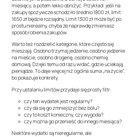
miesięcy, a potem lekko obniżyć. Przykład: jeśli na
zakupy spożywcze schodziło średnio 1800 zł, limit
1650 zł będzie rozsądny. Limit 1300 zł może być po
prostu nierealny, chyba że naprawdę zmieniasz
sposób robienia zakupów.
Warto też rozdzielić kategorie, które często się
mieszają. Osobno trzymaj jedzenie, osobno jedzenie
na mieście, osobno drogerię, osobno chemię
domową. Dzięki temu od razu widać, gdzie uciekają
pieniądze. To daje więcej niż ogólna suma „na życie”,
bo pokazuje konkrety.
Przy ustalaniu limitów przydaje się prosty filtr:
czy ten wydatek jest regularny?
czy da się go zmniejszyć bez bólu?
czy to koszt konieczny, czy wygoda?
czy można go przenieść do innego miesiąca?
Niektóre wydatki są nieregularne, ale