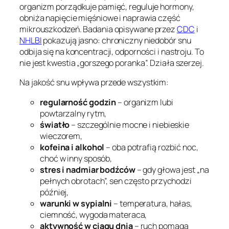
organizm porządkuje pamięć, reguluje hormony,
obniża napięcie mięśniowe i naprawia część
mikrouszkodzeń. Badania opisywane przez
CDC
i
NHLBI
pokazują jasno: chroniczny niedobór snu
odbija się na koncentracji, odporności i nastroju. To
nie jest kwestia „gorszego poranka”. Działa szerzej.
Na jakość snu wpływa przede wszystkim:
regularność godzin
– organizm lubi
powtarzalny rytm,
światło
– szczególnie mocne i niebieskie
wieczorem,
kofeina i alkohol
– oba potrafią rozbić noc,
choć w inny sposób,
stres i nadmiar bodźców
– gdy głowa jest „na
pełnych obrotach”, sen często przychodzi
później,
warunki w sypialni
– temperatura, hałas,
ciemność, wygoda materaca,
aktywność w ciągu dnia
– ruch pomaga