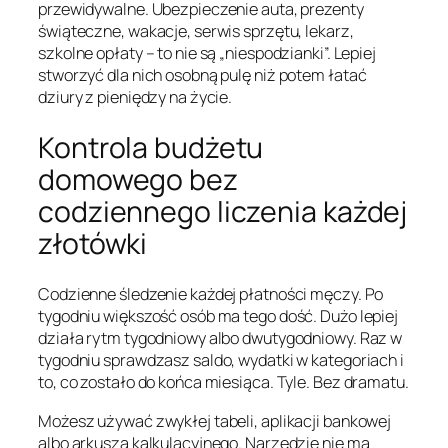
przewidywalne. Ubezpieczenie auta, prezenty
świąteczne, wakacje, serwis sprzętu, lekarz,
szkolne opłaty – to nie są „niespodzianki”. Lepiej
stworzyć dla nich osobną pulę niż potem łatać
dziury z pieniędzy na życie.
Kontrola budżetu
domowego bez
codziennego liczenia każdej
złotówki
Codzienne śledzenie każdej płatności męczy. Po
tygodniu większość osób ma tego dość. Dużo lepiej
działa rytm tygodniowy albo dwutygodniowy. Raz w
tygodniu sprawdzasz saldo, wydatki w kategoriach i
to, co zostało do końca miesiąca. Tyle. Bez dramatu.
Możesz używać zwykłej tabeli, aplikacji bankowej
albo arkusza kalkulacyjnego. Narzędzie nie ma