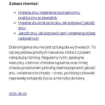
Zobacz również:
Higiena snu i regeneracja organizmu:
praktyczny przewodnik
Higiena snu krok po kroku: jak poprawić jakość
snu i
Jakość snu: jak poprawić sen i regenerację bez
radykalnych
Dobra higiena snu nie jest sztuką dla wytrwałych. To
raczej zestaw prostych nawyków, które z czasem
robią dużą różnicę. Regularny rytm, spokojne
wieczory, ciemna i chłodna sypialnia oraz mniej
chaosu przed snem potrafią realnie poprawić jakość
snu. I właśnie o to chodzi – o noc, po której człowiek
naprawdę wstaje do życia, a nie tylko do kawy.
2026-08-03