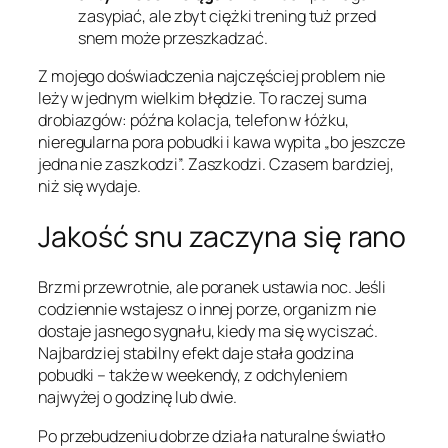
zasypiać, ale zbyt ciężki trening tuż przed
snem może przeszkadzać.
Z mojego doświadczenia najczęściej problem nie
leży w jednym wielkim błędzie. To raczej suma
drobiazgów: późna kolacja, telefon w łóżku,
nieregularna pora pobudki i kawa wypita „bo jeszcze
jedna nie zaszkodzi”. Zaszkodzi. Czasem bardziej,
niż się wydaje.
Jakość snu zaczyna się rano
Brzmi przewrotnie, ale poranek ustawia noc. Jeśli
codziennie wstajesz o innej porze, organizm nie
dostaje jasnego sygnału, kiedy ma się wyciszać.
Najbardziej stabilny efekt daje stała godzina
pobudki – także w weekendy, z odchyleniem
najwyżej o godzinę lub dwie.
Po przebudzeniu dobrze działa naturalne światło