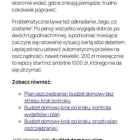
skoro nie widać, gdzie znikają pieniądze, trudno
cokolwiek poprawić.
Problematyczne bywa też odkładanie „tego, co
zostanie”. Po pensji wszystko wygląda dobrze, po
dwóch tygodniach mniej, a pod koniec miesiąca
zaczyna się ratowanie sytuacji kartą albo debetem.
Lepiej od razu ustawić automatyczny przelew na
oszczędności, nawet niewielki. 200 zł miesięcznie
to lepszy start niż ambitne 1000 zł, którego nie da
się utrzymać.
Zobacz również:
Plan oszczędzania i budżet domowy bez
stresu: krok po kroku
Budżet domowy krok po kroku: kontrola
wydatków i plan
Budżet domowy krok po kroku: prosty plan
oszczędzania i