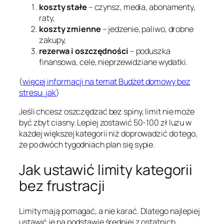
koszty stałe
– czynsz, media, abonamenty,
raty,
koszty zmienne
– jedzenie, paliwo, drobne
zakupy,
rezerwa i oszczędności
– poduszka
finansowa, cele, nieprzewidziane wydatki.
(
więcej informacji na temat Budżet domowy bez
stresu: jak
)
Jeśli chcesz oszczędzać bez spiny, limit nie może
być zbyt ciasny. Lepiej zostawić 50-100 zł luzu w
każdej większej kategorii niż doprowadzić do tego,
że po dwóch tygodniach plan się sypie.
Jak ustawić limity kategorii
bez frustracji
Limity mają pomagać, a nie karać. Dlatego najlepiej
ustawić je na podstawie średniej z ostatnich