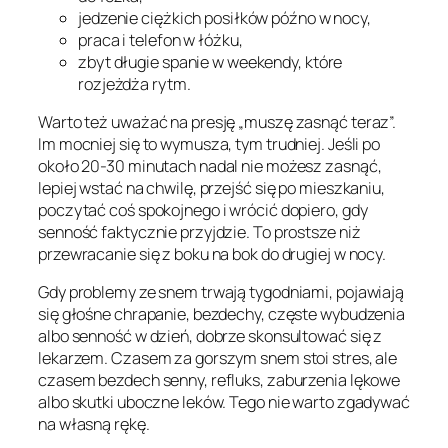
jedzenie ciężkich posiłków późno w nocy,
praca i telefon w łóżku,
zbyt długie spanie w weekendy, które
rozjeżdża rytm.
Warto też uważać na presję „muszę zasnąć teraz”.
Im mocniej się to wymusza, tym trudniej. Jeśli po
około 20-30 minutach nadal nie możesz zasnąć,
lepiej wstać na chwilę, przejść się po mieszkaniu,
poczytać coś spokojnego i wrócić dopiero, gdy
senność faktycznie przyjdzie. To prostsze niż
przewracanie się z boku na bok do drugiej w nocy.
Gdy problemy ze snem trwają tygodniami, pojawiają
się głośne chrapanie, bezdechy, częste wybudzenia
albo senność w dzień, dobrze skonsultować się z
lekarzem. Czasem za gorszym snem stoi stres, ale
czasem bezdech senny, refluks, zaburzenia lękowe
albo skutki uboczne leków. Tego nie warto zgadywać
na własną rękę.