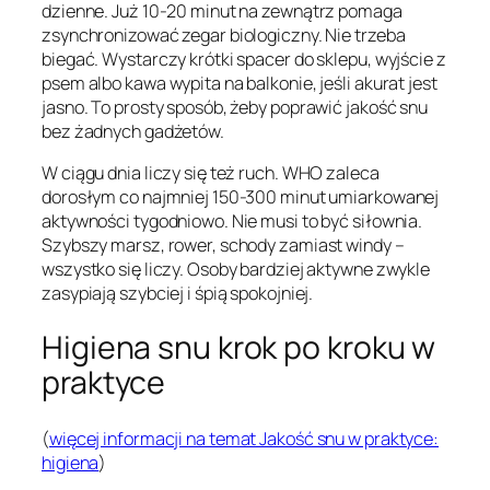
dzienne. Już 10-20 minut na zewnątrz pomaga
zsynchronizować zegar biologiczny. Nie trzeba
biegać. Wystarczy krótki spacer do sklepu, wyjście z
psem albo kawa wypita na balkonie, jeśli akurat jest
jasno. To prosty sposób, żeby poprawić jakość snu
bez żadnych gadżetów.
W ciągu dnia liczy się też ruch. WHO zaleca
dorosłym co najmniej 150-300 minut umiarkowanej
aktywności tygodniowo. Nie musi to być siłownia.
Szybszy marsz, rower, schody zamiast windy –
wszystko się liczy. Osoby bardziej aktywne zwykle
zasypiają szybciej i śpią spokojniej.
Higiena snu krok po kroku w
praktyce
(
więcej informacji na temat Jakość snu w praktyce:
higiena
)