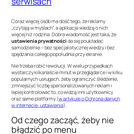
serwisach
Coraz więcej osób ma dość tego, że reklamy
„czytają w myślach”, a aplikacje wiedzą o nich
więcej niż rodzina. Dobra wiadomość jest taka, że
ustawienia prywatności
da się poukładać
samodzielnie – bez specjalistycznej wiedzy i bez
spędzania całego popołudnia przy ekranie.
Nie trzeba robić rewolucji. W wielu przypadkach
wystarczy kilkanaście minut w przeglądarce i w kilku
popularnych usługach, żeby ograniczyć śledzenie,
zmniejszyć liczbę spersonalizowanych reklam i
lepiej kontrolować to, co widzą inni użytkownicy
oraz same platformy (
w artykule o Ochrona danych
w internecie: ustawienia
).
Od czego zacząć, żeby nie
błądzić po menu