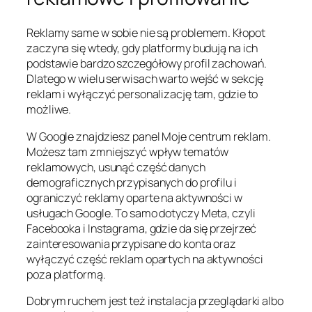
Reklamy same w sobie nie są problemem. Kłopot
zaczyna się wtedy, gdy platformy budują na ich
podstawie bardzo szczegółowy profil zachowań.
Dlatego w wielu serwisach warto wejść w sekcję
reklam i wyłączyć personalizację tam, gdzie to
możliwe.
W Google znajdziesz panel
Moje centrum reklam
.
Możesz tam zmniejszyć wpływ tematów
reklamowych, usunąć część danych
demograficznych przypisanych do profilu i
ograniczyć reklamy oparte na aktywności w
usługach Google. To samo dotyczy Meta, czyli
Facebooka i Instagrama, gdzie da się przejrzeć
zainteresowania przypisane do konta oraz
wyłączyć część reklam opartych na aktywności
poza platformą.
Dobrym ruchem jest też instalacja przeglądarki albo