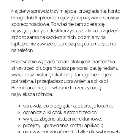
Najpierw sprawdź trzy miejsca: przeglądarkę, konto
Google lub Apple oraz najczęściej używane serwisy
społecznościowe. To właśnie tam zbiera się
najwięcej danych. Jeśli korzystasz z kilku urządzeń,
zrób to samo na każdym z nich, bo zmiany na
laptopie nie zawsze przenoszą się automatycznie
na telefon.
Praktycznie wygląda to tak: blokujesz ciasteczka
stron trzecich, ograniczasz personalizację reklam,
wyłączasz historię lokalizacji tam, gdzie nie jest
potrzebna, i przeglądasz uprawnienia aplikacji.
Brzmi banalnie, ale właśnie te rzeczy robią
największą różnicę.
sprawdź, co przeglądarka zapisuje lokalnie;
ogranicz pliki cookie stron trzecich;
wyłącz zbędne śledzenie reklamowe;
przejrzyj uprawnienia konta i aplikacji;
ustaw widoczność profilu tylko dla wybranych