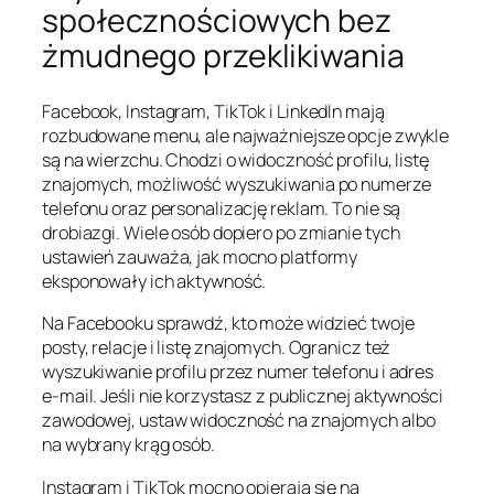
społecznościowych bez
żmudnego przeklikiwania
Facebook, Instagram, TikTok i LinkedIn mają
rozbudowane menu, ale najważniejsze opcje zwykle
są na wierzchu. Chodzi o widoczność profilu, listę
znajomych, możliwość wyszukiwania po numerze
telefonu oraz personalizację reklam. To nie są
drobiazgi. Wiele osób dopiero po zmianie tych
ustawień zauważa, jak mocno platformy
eksponowały ich aktywność.
Na Facebooku sprawdź, kto może widzieć twoje
posty, relacje i listę znajomych. Ogranicz też
wyszukiwanie profilu przez numer telefonu i adres
e-mail. Jeśli nie korzystasz z publicznej aktywności
zawodowej, ustaw widoczność na znajomych albo
na wybrany krąg osób.
Instagram i TikTok mocno opierają się na