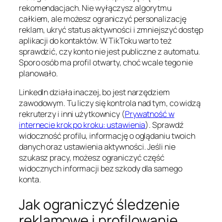
rekomendacjach. Nie wyłączysz algorytmu
całkiem, ale możesz ograniczyć personalizację
reklam, ukryć status aktywności i zmniejszyć dostęp
aplikacji do kontaktów. W TikToku warto też
sprawdzić, czy konto nie jest publiczne z automatu.
Sporo osób ma profil otwarty, choć wcale tego nie
planowało.
LinkedIn działa inaczej, bo jest narzędziem
zawodowym. Tu liczy się kontrola nad tym, co widzą
rekruterzy i inni użytkownicy (
Prywatność w
internecie krok po kroku: ustawienia
). Sprawdź
widoczność profilu, informację o oglądaniu twoich
danych oraz ustawienia aktywności. Jeśli nie
szukasz pracy, możesz ograniczyć część
widocznych informacji bez szkody dla samego
konta.
Jak ograniczyć śledzenie
reklamowe i profilowanie