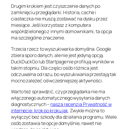
Drugim krokiem jest czyszczenie danych po
zamknięciu przeglądarki. Historia, cache i
ciasteczka nie muszą zostawać na dysku przez
miesiące. Jeśli korzystasz z komputera
współdzielonego z innymi domownikami, ta opcja
ma szczególne znaczenie.
Trzecia rzecz to wyszukiwarka domyślna. Google
zbiera sporo danych, ale nie jest jedyną opcją.
DuckDuckGo lub Startpage nie profilują wyników w
takim stopniu. Dla części osób różnica jest
odczuwalna od razu, bo wyszukiwania przestają tak
mocno zależeć od wcześniejszej aktywności.
Warto też sprawdzić, czy przeglądarka nie ma
włączonego automatycznego wysyłania danych
diagnostycznych –
nasza recenzja Prywatność w
internecie: krok po kroku jak
. Zwykle można to
wyłączyć bez szkody dla działania programu. Wiele
osób zostawia te opcje domyślnie, nawet nie