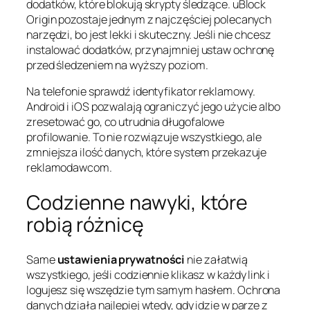
dodatków, które blokują skrypty śledzące. uBlock
Origin pozostaje jednym z najczęściej polecanych
narzędzi, bo jest lekki i skuteczny. Jeśli nie chcesz
instalować dodatków, przynajmniej ustaw ochronę
przed śledzeniem na wyższy poziom.
Na telefonie sprawdź identyfikator reklamowy.
Android i iOS pozwalają ograniczyć jego użycie albo
zresetować go, co utrudnia długofalowe
profilowanie. To nie rozwiązuje wszystkiego, ale
zmniejsza ilość danych, które system przekazuje
reklamodawcom.
Codzienne nawyki, które
robią różnicę
Same
ustawienia prywatności
nie załatwią
wszystkiego, jeśli codziennie klikasz w każdy link i
logujesz się wszędzie tym samym hasłem. Ochrona
danych działa najlepiej wtedy, gdy idzie w parze z