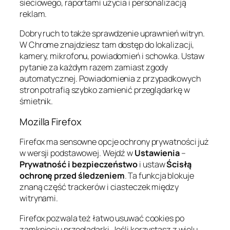
sieciowego, raportami użycia i personalizacją
reklam.
Dobry ruch to także sprawdzenie uprawnień witryn.
W Chrome znajdziesz tam dostęp do lokalizacji,
kamery, mikrofonu, powiadomień i schowka. Ustaw
pytanie za każdym razem zamiast zgody
automatycznej. Powiadomienia z przypadkowych
stron potrafią szybko zamienić przeglądarkę w
śmietnik.
Mozilla Firefox
Firefox ma sensowne opcje ochrony prywatności już
w wersji podstawowej. Wejdź w
Ustawienia
–
Prywatność i bezpieczeństwo
i ustaw
Ścisłą
ochronę przed śledzeniem
. Ta funkcja blokuje
znaną część trackerów i ciasteczek między
witrynami.
Firefox pozwala też łatwo usuwać cookies po
zamknięciu przeglądarki. Jeśli korzystasz z wielu