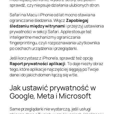
sprawdź, czy nie psuje działania ulubionych stron.
Safari na Macu i iPhonie od lat mocno stawia na
ograniczanie śledzenia. Włącz
Zapobiegaj
śledzeniu między witrynami
i przejrzyj ustawienia
prywatności w sekcji Safari. Apple stosuje też
inteligentne mechanizmy ograniczania
fingerprintingu, czyli rozpoznawania użytkownika
po cechach urządzenia i przeglądarki.
Jeśli korzystasz z iPhone’a, sprawdź też opcję
Raport prywatności aplikacji
. To daje niezły obraz
tego, które aplikacje najczęściej sięgają po Twoje
dane i do jakich domen łączą się w tle.
Jak ustawić prywatność w
Google, Meta i Microsoft
Same przeglądarki nie wystarczą, jeśli usługi