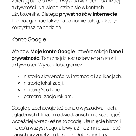
zbierają dane o Twoich wyszukiwaniach, lokalizacji i
aktywności. Najwięcej dzieje się w kontach
użytkownika. Dlatego
prywatność w internecie
trzeba ogarniać także na poziomie usług, z których
korzystasz na co dzień.
Konto Google
Wejdź w
Moje konto Google
i otwórz sekcję
Dane i
prywatność
. Tam znajdziesz ustawienia historii
aktywności. Wyłącz lub ogranicz:
historię aktywności w internecie i aplikacjach,
historię lokalizacji,
historię YouTube,
personalizację reklam.
Google przechowuje też dane o wyszukiwaniach,
oglądanych filmach i odwiedzanych miejscach, jeśli
wcześniej wyraziłeś na to zgodę. Usunięcie historii
nie cofa wszystkiego, ale wyraźnie zmniejsza ilość
danych przypiętych do konta. Dobrze jest też