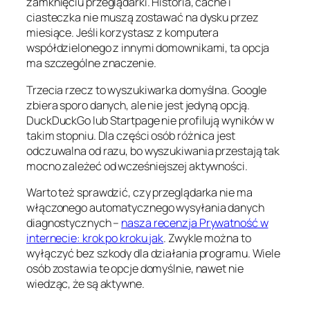
zamknięciu przeglądarki. Historia, cache i
ciasteczka nie muszą zostawać na dysku przez
miesiące. Jeśli korzystasz z komputera
współdzielonego z innymi domownikami, ta opcja
ma szczególne znaczenie.
Trzecia rzecz to wyszukiwarka domyślna. Google
zbiera sporo danych, ale nie jest jedyną opcją.
DuckDuckGo lub Startpage nie profilują wyników w
takim stopniu. Dla części osób różnica jest
odczuwalna od razu, bo wyszukiwania przestają tak
mocno zależeć od wcześniejszej aktywności.
Warto też sprawdzić, czy przeglądarka nie ma
włączonego automatycznego wysyłania danych
diagnostycznych –
nasza recenzja Prywatność w
internecie: krok po kroku jak
. Zwykle można to
wyłączyć bez szkody dla działania programu. Wiele
osób zostawia te opcje domyślnie, nawet nie
wiedząc, że są aktywne.