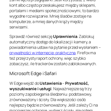
kont albo często przeskakujesz między sklepami,
portalami i mediami społecznościowymi, to bardzo
wygodne rozwiązanie. Mniej śladów zostaje na
komputerze, a mniej danych krąży między
serwisami.
Sprawdź również sekcję
Uprawnienia
. Zablokuj
automatyczny dostęp do lokalizacji i kamery, a
powiadomienia ustaw na pytanie przed wysłaniem –
prywatności w internecie: praktyczna
. Firefox ma
też przejrzysty raport ochrony, więc szybko
zobaczysz, ile trackerów zostało zablokowanych.
Microsoft Edge i Safari
W Edge wejdź do
Ustawienia
–
Prywatność,
wyszukiwanie i usługi
. Najważniejsze są trzy
poziomy zapobiegania śledzeniu: podstawowy,
zrównoważony i ścisły. Dla większości osób
najlepszy będzie zrównoważony. Jeśli zależy Ci na
mocniejszej ochronie, wybierz ścisły, ale potem