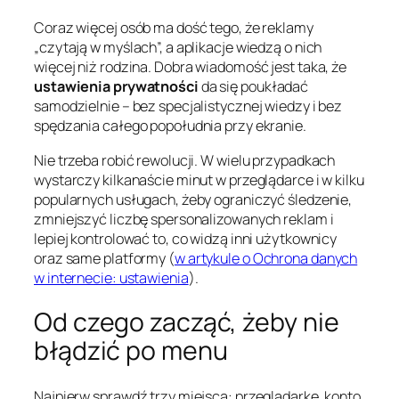
Coraz więcej osób ma dość tego, że reklamy
„czytają w myślach”, a aplikacje wiedzą o nich
więcej niż rodzina. Dobra wiadomość jest taka, że
ustawienia prywatności
da się poukładać
samodzielnie – bez specjalistycznej wiedzy i bez
spędzania całego popołudnia przy ekranie.
Nie trzeba robić rewolucji. W wielu przypadkach
wystarczy kilkanaście minut w przeglądarce i w kilku
popularnych usługach, żeby ograniczyć śledzenie,
zmniejszyć liczbę spersonalizowanych reklam i
lepiej kontrolować to, co widzą inni użytkownicy
oraz same platformy (
w artykule o Ochrona danych
w internecie: ustawienia
).
Od czego zacząć, żeby nie
błądzić po menu
Najpierw sprawdź trzy miejsca: przeglądarkę, konto