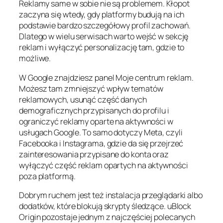
Reklamy same w sobie nie są problemem. Kłopot
zaczyna się wtedy, gdy platformy budują na ich
podstawie bardzo szczegółowy profil zachowań.
Dlatego w wielu serwisach warto wejść w sekcję
reklam i wyłączyć personalizację tam, gdzie to
możliwe.
W Google znajdziesz panel
Moje centrum reklam
.
Możesz tam zmniejszyć wpływ tematów
reklamowych, usunąć część danych
demograficznych przypisanych do profilu i
ograniczyć reklamy oparte na aktywności w
usługach Google. To samo dotyczy Meta, czyli
Facebooka i Instagrama, gdzie da się przejrzeć
zainteresowania przypisane do konta oraz
wyłączyć część reklam opartych na aktywności
poza platformą.
Dobrym ruchem jest też instalacja przeglądarki albo
dodatków, które blokują skrypty śledzące. uBlock
Origin pozostaje jednym z najczęściej polecanych