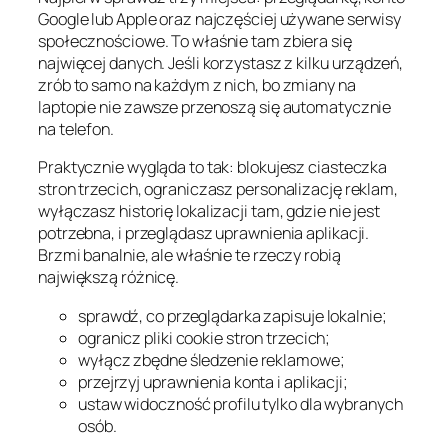
Google lub Apple oraz najczęściej używane serwisy
społecznościowe. To właśnie tam zbiera się
najwięcej danych. Jeśli korzystasz z kilku urządzeń,
zrób to samo na każdym z nich, bo zmiany na
laptopie nie zawsze przenoszą się automatycznie
na telefon.
Praktycznie wygląda to tak: blokujesz ciasteczka
stron trzecich, ograniczasz personalizację reklam,
wyłączasz historię lokalizacji tam, gdzie nie jest
potrzebna, i przeglądasz uprawnienia aplikacji.
Brzmi banalnie, ale właśnie te rzeczy robią
największą różnicę.
sprawdź, co przeglądarka zapisuje lokalnie;
ogranicz pliki cookie stron trzecich;
wyłącz zbędne śledzenie reklamowe;
przejrzyj uprawnienia konta i aplikacji;
ustaw widoczność profilu tylko dla wybranych
osób.