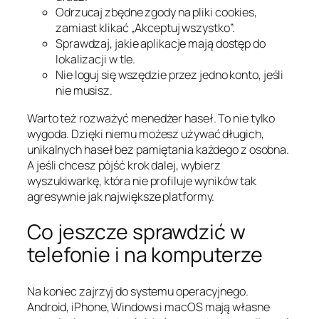
Odrzucaj zbędne zgody na pliki cookies,
zamiast klikać „Akceptuj wszystko”.
Sprawdzaj, jakie aplikacje mają dostęp do
lokalizacji w tle.
Nie loguj się wszędzie przez jedno konto, jeśli
nie musisz.
Warto też rozważyć menedżer haseł. To nie tylko
wygoda. Dzięki niemu możesz używać długich,
unikalnych haseł bez pamiętania każdego z osobna.
A jeśli chcesz pójść krok dalej, wybierz
wyszukiwarkę, która nie profiluje wyników tak
agresywnie jak największe platformy.
Co jeszcze sprawdzić w
telefonie i na komputerze
Na koniec zajrzyj do systemu operacyjnego.
Android, iPhone, Windows i macOS mają własne