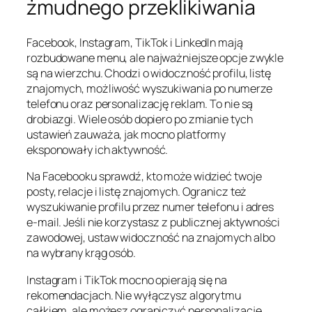
żmudnego przeklikiwania
Facebook, Instagram, TikTok i LinkedIn mają
rozbudowane menu, ale najważniejsze opcje zwykle
są na wierzchu. Chodzi o widoczność profilu, listę
znajomych, możliwość wyszukiwania po numerze
telefonu oraz personalizację reklam. To nie są
drobiazgi. Wiele osób dopiero po zmianie tych
ustawień zauważa, jak mocno platformy
eksponowały ich aktywność.
Na Facebooku sprawdź, kto może widzieć twoje
posty, relacje i listę znajomych. Ogranicz też
wyszukiwanie profilu przez numer telefonu i adres
e-mail. Jeśli nie korzystasz z publicznej aktywności
zawodowej, ustaw widoczność na znajomych albo
na wybrany krąg osób.
Instagram i TikTok mocno opierają się na
rekomendacjach. Nie wyłączysz algorytmu
całkiem, ale możesz ograniczyć personalizację