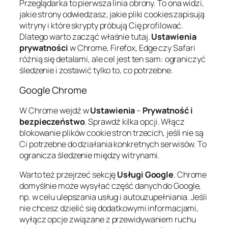
Przeglądarka to pierwsza linia obrony. To ona widzi,
jakie strony odwiedzasz, jakie pliki cookies zapisują
witryny i które skrypty próbują Cię profilować.
Dlatego warto zacząć właśnie tutaj.
Ustawienia
prywatności
w Chrome, Firefox, Edge czy Safari
różnią się detalami, ale cel jest ten sam: ograniczyć
śledzenie i zostawić tylko to, co potrzebne.
Google Chrome
W Chrome wejdź w
Ustawienia
–
Prywatność i
bezpieczeństwo
. Sprawdź kilka opcji. Włącz
blokowanie plików cookie stron trzecich, jeśli nie są
Ci potrzebne do działania konkretnych serwisów. To
ogranicza śledzenie między witrynami.
Warto też przejrzeć sekcję
Usługi Google
. Chrome
domyślnie może wysyłać część danych do Google,
np. w celu ulepszania usług i autouzupełniania. Jeśli
nie chcesz dzielić się dodatkowymi informacjami,
wyłącz opcje związane z przewidywaniem ruchu