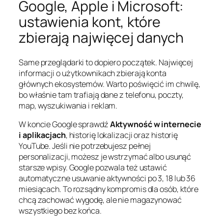
Google, Apple i Microsoft:
ustawienia kont, które
zbierają najwięcej danych
Same przeglądarki to dopiero początek. Najwięcej
informacji o użytkownikach zbierają konta
głównych ekosystemów. Warto poświęcić im chwilę,
bo właśnie tam trafiają dane z telefonu, poczty,
map, wyszukiwania i reklam.
W koncie Google sprawdź
Aktywność w internecie
i aplikacjach
, historię lokalizacji oraz historię
YouTube. Jeśli nie potrzebujesz pełnej
personalizacji, możesz je wstrzymać albo usunąć
starsze wpisy. Google pozwala też ustawić
automatyczne usuwanie aktywności po 3, 18 lub 36
miesiącach. To rozsądny kompromis dla osób, które
chcą zachować wygodę, ale nie magazynować
wszystkiego bez końca.