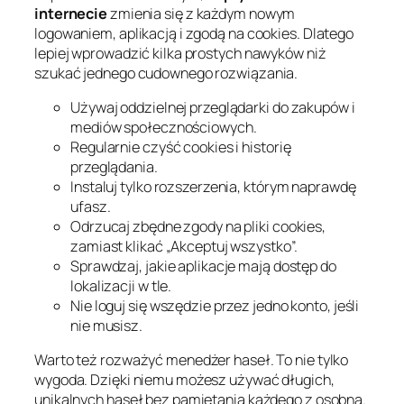
internecie
zmienia się z każdym nowym
logowaniem, aplikacją i zgodą na cookies. Dlatego
lepiej wprowadzić kilka prostych nawyków niż
szukać jednego cudownego rozwiązania.
Używaj oddzielnej przeglądarki do zakupów i
mediów społecznościowych.
Regularnie czyść cookies i historię
przeglądania.
Instaluj tylko rozszerzenia, którym naprawdę
ufasz.
Odrzucaj zbędne zgody na pliki cookies,
zamiast klikać „Akceptuj wszystko”.
Sprawdzaj, jakie aplikacje mają dostęp do
lokalizacji w tle.
Nie loguj się wszędzie przez jedno konto, jeśli
nie musisz.
Warto też rozważyć menedżer haseł. To nie tylko
wygoda. Dzięki niemu możesz używać długich,
unikalnych haseł bez pamiętania każdego z osobna.