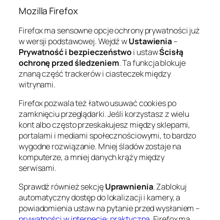
Mozilla Firefox
Firefox ma sensowne opcje ochrony prywatności już
w wersji podstawowej. Wejdź w
Ustawienia
–
Prywatność i bezpieczeństwo
i ustaw
Ścisłą
ochronę przed śledzeniem
. Ta funkcja blokuje
znaną część trackerów i ciasteczek między
witrynami.
Firefox pozwala też łatwo usuwać cookies po
zamknięciu przeglądarki. Jeśli korzystasz z wielu
kont albo często przeskakujesz między sklepami,
portalami i mediami społecznościowymi, to bardzo
wygodne rozwiązanie. Mniej śladów zostaje na
komputerze, a mniej danych krąży między
serwisami.
Sprawdź również sekcję
Uprawnienia
. Zablokuj
automatyczny dostęp do lokalizacji i kamery, a
powiadomienia ustaw na pytanie przed wysłaniem –
prywatności w internecie: praktyczna
. Firefox ma