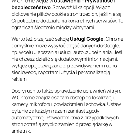
W Chrome wejdź w
Ustawienia
–
Prywatność i
bezpieczeństwo
. Sprawdź kilka opcji. Włącz
blokowanie plików cookie stron trzecich, jeśli nie są
Ci potrzebne do działania konkretnych serwisów. To
ogranicza śledzenie między witrynami.
Warto też przejrzeć sekcję
Usługi Google
. Chrome
domyślnie może wysyłać część danych do Google,
np. w celu ulepszania usług i autouzupełniania. Jeśli
nie chcesz dzielić się dodatkowymi informacjami,
wyłącz opcje związane z przewidywaniem ruchu
sieciowego, raportami użycia i personalizacją
reklam.
Dobry ruch to także sprawdzenie uprawnień witryn.
W Chrome znajdziesz tam dostęp do lokalizacji,
kamery, mikrofonu, powiadomień i schowka. Ustaw
pytanie za każdym razem zamiast zgody
automatycznej. Powiadomienia z przypadkowych
stron potrafią szybko zamienić przeglądarkę w
śmietnik.