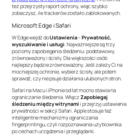
też przejrzysty raport ochrony, więc szybko
zobaczysz, ile trackerów zostało zablokowanych.
Microsoft Edge i Safari
W Edge wejdź do
Ustawienia
–
Prywatność,
wyszukiwanie i usługi
. Najważniejsze są trzy
poziomy zapobiegania śledzeniu: podstawowy,
zrównoważony i ścisły. Dla większości osób
najlepszy będzie zrównoważony. Jeśli zależy Ci na
mocniejszej ochronie, wybierz ścisły, ale potem
sprawdź, czy nie psuje działania ulubionych stron.
Safari na Macu i iPhonie od lat mocno stawia na
ograniczanie śledzenia. Włącz
Zapobiegaj
śledzeniu między witrynami
i przejrzyj ustawienia
prywatności w sekcji Safari. Apple stosuje też
inteligentne mechanizmy ograniczania
fingerprintingu, czyli rozpoznawania użytkownika
po cechach urządzenia i przeglądarki.