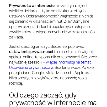
Prywatność w internecie
nie zaczyna się od
wielkich deklaracji, tylko od kilku konkretnych
ustawień. Dobra wiadomość? Większość z nich da
się zmienić w kilkanaście minut. Zła? Domyślne
opcje w przeglądarkach i popularnych usługach
zwykle zbierają więcej danych, niż większość osób
zakłada.
Jeśli chcesz ograniczyć śledzenie, poprawić
ustawienia prywatności
i po prostu mieć więcej
spokoju online, ten poradnik przeprowadzi Cię przez
najważniejsze kroki –
więcej informacji na temat
Ustawienia prywatności w
. Bez lania wody. Po kolei:
przeglądarki, Google, Meta, Microsoft, Apple oraz
kilka prostych nawyków, które naprawdę robią
różnicę.
Od czego zacząć, gdy
prywatność w internecie ma