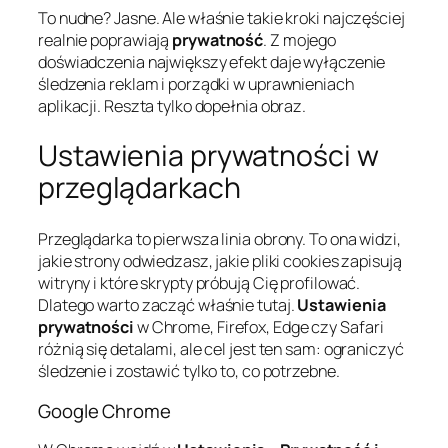
To nudne? Jasne. Ale właśnie takie kroki najczęściej
realnie poprawiają
prywatność
. Z mojego
doświadczenia największy efekt daje wyłączenie
śledzenia reklam i porządki w uprawnieniach
aplikacji. Reszta tylko dopełnia obraz.
Ustawienia prywatności w
przeglądarkach
Przeglądarka to pierwsza linia obrony. To ona widzi,
jakie strony odwiedzasz, jakie pliki cookies zapisują
witryny i które skrypty próbują Cię profilować.
Dlatego warto zacząć właśnie tutaj.
Ustawienia
prywatności
w Chrome, Firefox, Edge czy Safari
różnią się detalami, ale cel jest ten sam: ograniczyć
śledzenie i zostawić tylko to, co potrzebne.
Google Chrome