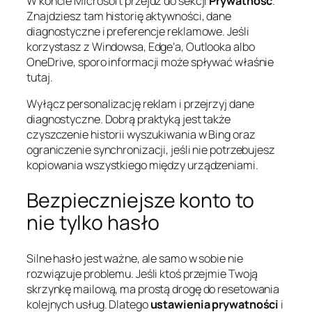
W koncie Microsoft przejdź do sekcji
Prywatność
.
Znajdziesz tam historię aktywności, dane
diagnostyczne i preferencje reklamowe. Jeśli
korzystasz z Windowsa, Edge’a, Outlooka albo
OneDrive, sporo informacji może spływać właśnie
tutaj.
Wyłącz personalizację reklam i przejrzyj dane
diagnostyczne. Dobrą praktyką jest także
czyszczenie historii wyszukiwania w Bing oraz
ograniczenie synchronizacji, jeśli nie potrzebujesz
kopiowania wszystkiego między urządzeniami.
Bezpieczniejsze konto to
nie tylko hasło
Silne hasło jest ważne, ale samo w sobie nie
rozwiązuje problemu. Jeśli ktoś przejmie Twoją
skrzynkę mailową, ma prostą drogę do resetowania
kolejnych usług. Dlatego
ustawienia prywatności
i