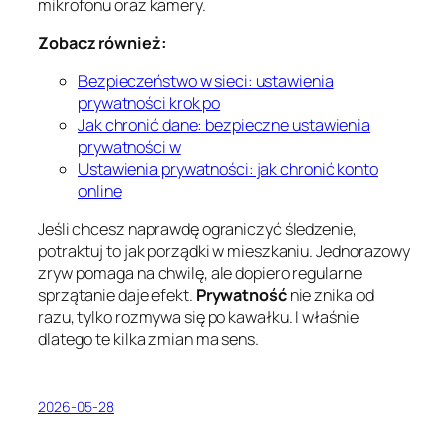
mikrofonu oraz kamery.
Zobacz również:
Bezpieczeństwo w sieci: ustawienia
prywatności krok po
Jak chronić dane: bezpieczne ustawienia
prywatności w
Ustawienia prywatności: jak chronić konto
online
Jeśli chcesz naprawdę ograniczyć śledzenie,
potraktuj to jak porządki w mieszkaniu. Jednorazowy
zryw pomaga na chwilę, ale dopiero regularne
sprzątanie daje efekt.
Prywatność
nie znika od
razu, tylko rozmywa się po kawałku. I właśnie
dlatego te kilka zmian ma sens.
2026-05-28