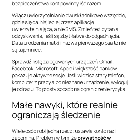
bezpieczeństwa kont powinny iść razem.
Włącz uwierzytelnianie dwuskładnikowe wszędzie,
gdzie się da. Najlepiej przez aplikację
uwierzytelniającą, a nie SMS. Zmień też pytania
odzyskiwania, jeśli są zbyt łatwe do odgadnięcia.
Data urodzenia matki i nazwa pierwszego psa to nie
są tajemnice.
Sprawdź listę zalogowanych urządzeń. Gmail,
Facebook, Microsoft, Apple i większość banków
pokazuje aktywne sesje. Jeśli widzisz stary telefon,
komputer z pracy albo nieznane urządzenie, wyloguj
je od razu. To prosty sposób na ograniczenie ryzyka.
Małe nawyki, które realnie
ograniczają śledzenie
Wiele osób robi jedną rzecz: ustawia konto raz i
zapomina. Problem w tym, że
prywatność w