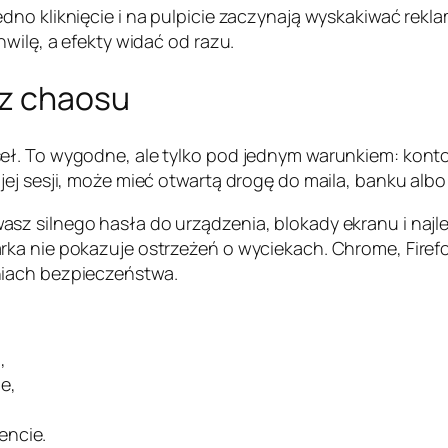
no kliknięcie i na pulpicie zaczynają wyskakiwać reklam
wilę, a efekty widać od razu.
ez chaosu
eł. To wygodne, ale tylko pod jednym warunkiem: kont
ojej sesji, może mieć otwartą drogę do maila, banku a
sz silnego hasła do urządzenia, blokady ekranu i naj
ka nie pokazuje ostrzeżeń o wyciekach. Chrome, Firefox
niach bezpieczeństwa.
,
e,
encie.