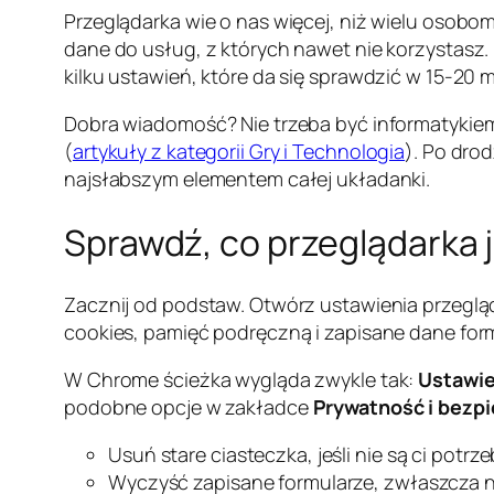
Przeglądarka wie o nas więcej, niż wielu osobo
dane do usług, z których nawet nie korzystasz.
kilku ustawień, które da się sprawdzić w 15-20 m
Dobra wiadomość? Nie trzeba być informatykiem.
(
artykuły z kategorii Gry i Technologia
). Po dro
najsłabszym elementem całej układanki.
Sprawdź, co przeglądarka 
Zacznij od podstaw. Otwórz ustawienia przeglądar
cookies, pamięć podręczną i zapisane dane form
W Chrome ścieżka wygląda zwykle tak:
Ustawie
podobne opcje w zakładce
Prywatność i bezp
Usuń stare ciasteczka, jeśli nie są ci potrz
Wyczyść zapisane formularze, zwłaszcza 