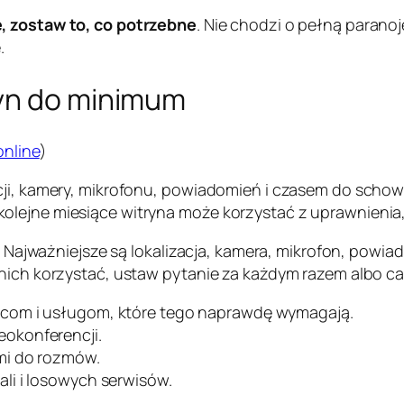
e, zostaw to, co potrzebne
. Nie chodzi o pełną paranoj
.
ryn do minimum
online
)
cji, kamery, mikrofonu, powiadomień i czasem do schowk
olejne miesiące witryna może korzystać z uprawnienia,
tę. Najważniejsze są lokalizacja, kamera, mikrofon, pow
 nich korzystać, ustaw pytanie za każdym razem albo c
com i usługom, które tego naprawdę wymagają.
eokonferencji.
mi do rozmów.
ali i losowych serwisów.