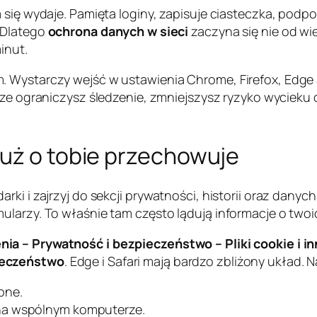
m się wydaje. Pamięta loginy, zapisuje ciasteczka, pod
 Dlatego
ochrona danych w sieci
zaczyna się nie od wi
inut.
 Wystarczy wejść w ustawienia Chrome, Firefox, Edge al
dze ograniczysz śledzenie, zmniejszysz ryzyko wycieku 
już o tobie przechowuje
ki i zajrzyj do sekcji prywatności, historii oraz danych
ularzy. To właśnie tam często lądują informacje o twoi
nia – Prywatność i bezpieczeństwo – Pliki cookie i i
ieczeństwo
. Edge i Safari mają bardzo zbliżony układ. 
ebne.
na wspólnym komputerze.