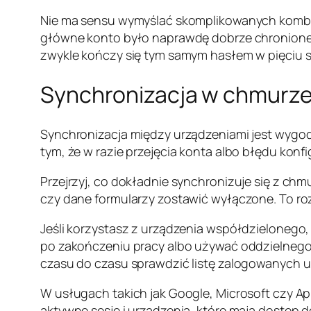
Nie ma sensu wymyślać skomplikowanych kombinac
główne konto było naprawdę dobrze chronion
zwykle kończy się tym samym hasłem w pięciu s
Synchronizacja w chmurze
Synchronizacja między urządzeniami jest wygodna.
tym, że w razie przejęcia konta albo błędu kon
Przejrzyj, co dokładnie synchronizuje się z chm
czy dane formularzy zostawić wyłączone. To 
Jeśli korzystasz z urządzenia współdzielonego,
po zakończeniu pracy albo używać oddzielnego 
czasu do czasu sprawdzić listę zalogowanych u
W usługach takich jak Google, Microsoft czy Ap
aktywne sesje i urządzenia, które mają dostęp 