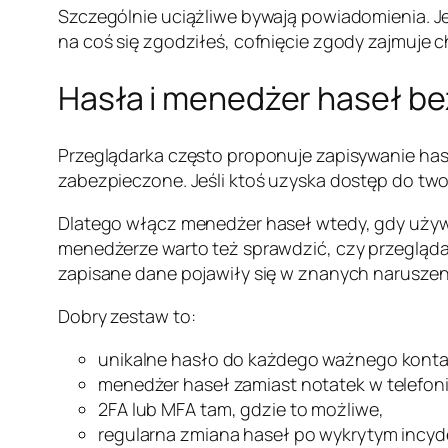
Szczególnie uciążliwe bywają powiadomienia. Jed
na coś się zgodziłeś, cofnięcie zgody zajmuje ch
Hasła i menedżer haseł b
Przeglądarka często proponuje zapisywanie has
zabezpieczone. Jeśli ktoś uzyska dostęp do tw
Dlatego włącz menedżer haseł wtedy, gdy używa
menedżerze warto też sprawdzić, czy przeglądar
zapisane dane pojawiły się w znanych narusze
Dobry zestaw to:
unikalne hasło do każdego ważnego konta
menedżer haseł zamiast notatek w telefoni
2FA lub MFA tam, gdzie to możliwe,
regularna zmiana haseł po wykrytym incyd