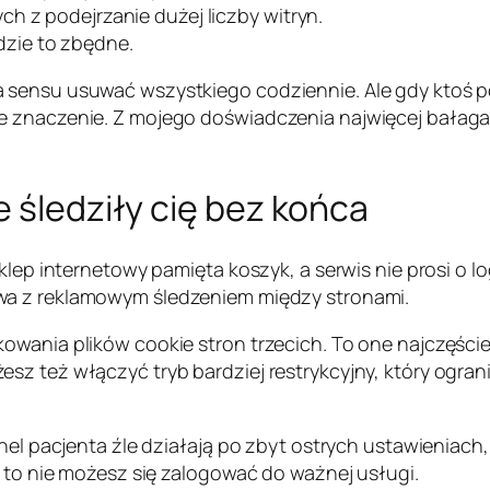
h z podejrzanie dużej liczby witryn.
zie to zbędne.
a sensu usuwać wszystkiego codziennie. Ale gdy ktoś 
 znaczenie. Z mojego doświadczenia najwięcej bałaganu
e śledziły cię bez końca
sklep internetowy pamięta koszyk, a serwis nie prosi o 
a z reklamowym śledzeniem między stronami.
owania plików cookie stron trzecich. To one najczęści
sz też włączyć tryb bardziej restrykcyjny, który ogran
anel pacjenta źle działają po zbyt ostrych ustawieniac
z to nie możesz się zalogować do ważnej usługi.