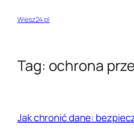
Przejdź
do
Wiesz24.pl
treści
Tag:
ochrona prz
Jak chronić dane: bezpiec