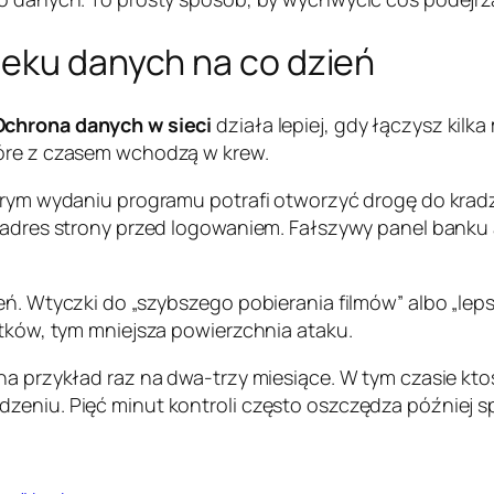
ieku danych na co dzień
Ochrona danych w sieci
działa lepiej, gdy łączysz kilk
tóre z czasem wchodzą w krew.
tarym wydaniu programu potrafi otworzyć drogę do krad
aj adres strony przed logowaniem. Fałszywy panel bank
zeń. Wtyczki do „szybszego pobierania filmów” albo „l
atków, tym mniejsza powierzchnia ataku.
 na przykład raz na dwa-trzy miesiące. W tym czasie kt
dzeniu. Pięć minut kontroli często oszczędza później 