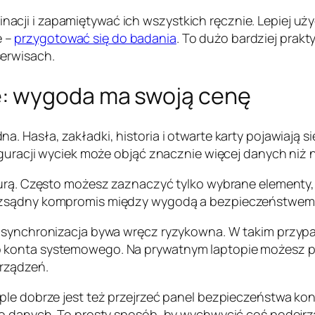
ji i zapamiętywać ich wszystkich ręcznie. Lepiej użyć
e –
przygotować się do badania
. To dużo bardziej prak
erwisach.
: wygoda ma swoją cenę
 Hasła, zakładki, historia i otwarte karty pojawiają się
figuracji wyciek może objąć znacznie więcej danych niż
urą. Często możesz zaznaczyć tylko wybrane elementy, n
rozsądny kompromis między wygodą a bezpieczeństwem
 synchronizacja bywa wręcz ryzykowna. W takim przypadk
konta systemowego. Na prywatnym laptopie możesz pozw
rządzeń.
ple dobrze jest też przejrzeć panel bezpieczeństwa ko
do danych. To prosty sposób, by wychwycić coś podejrz