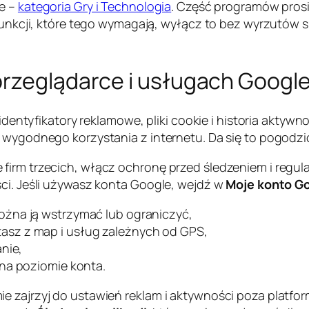
le –
kategoria Gry i Technologia
. Część programów prosi
 funkcji, które tego wymagają, wyłącz to bez wyrzutów 
przeglądarce i usługach Google
 identyfikatory reklamowe, pliki cookie i historia aktywn
o wygodnego korzystania z internetu. Da się to pogodzi
firm trzecich, włącz ochronę przed śledzeniem i regula
ści. Jeśli używasz konta Google, wejdź w
Moje konto G
żna ją wstrzymać lub ograniczyć,
zystasz z map i usług zależnych od GPS,
nie,
na poziomie konta.
e zajrzyj do ustawień reklam i aktywności poza platfor