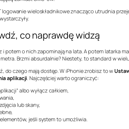
ST logowanie wieloskładnikowe znacząco utrudnia przeję
 wystarczyły.
rawdź, co naprawdę widzą
raz i potem o nich zapominają na lata. A potem latarka 
 metra. Brzmi absurdalnie? Niestety, to standard w wi
awdź, do czego mają dostęp. W iPhonie zrobisz to w
Ustaw
a aplikacji
. Najczęściej warto ograniczyć:
plikacji” albo wyłącz całkiem,
ywania,
zdjęcia lub skany,
zebne,
h elementów, jeśli system to umożliwia.