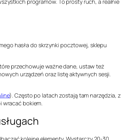
szystkich programów. To prosty ruch, a realnie
amego hasła do skrzynki pocztowej, sklepu
, które przechowuje ważne dane, ustaw też
owych urządzeń oraz listę aktywnych sesji.
line
). Często po latach zostają tam narzędzia, z
bi wracać bokiem.
usługach
odhaczać kolejne elementy. Wystarczy 20-30