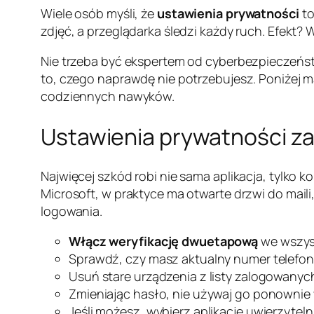
Wiele osób myśli, że
ustawienia prywatności
to
zdjęć, a przeglądarka śledzi każdy ruch. Efekt? W
Nie trzeba być ekspertem od cyberbezpieczeńs
to, czego naprawdę nie potrzebujesz. Poniżej ma
codziennych nawyków.
Ustawienia prywatności zacz
Najwięcej szkód robi nie sama aplikacja, tylko k
Microsoft, w praktyce ma otwarte drzwi do mail
logowania.
Włącz weryfikację dwuetapową
we wszyst
Sprawdź, czy masz aktualny numer telefonu
Usuń stare urządzenia z listy zalogowanych
Zmieniając hasło, nie używaj go ponownie
Jeśli możesz, wybierz aplikację uwierzytel