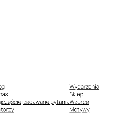
og
Wydarzenia
nas
Sklep
jczęściej zadawane pytania
Wzorce
torzy
Motywy