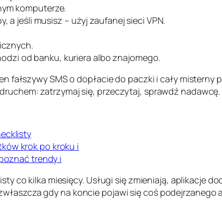
lnym komputerze.
, a jeśli musisz – użyj zaufanej sieci VPN.
licznych.
dzi od banku, kuriera albo znajomego.
eden fałszywy SMS o dopłacie do paczki i cały misterny
odruchem: zatrzymaj się, przeczytaj, sprawdź nadawcę.
ecklisty
ków krok po kroku i
zpoznać trendy i
sty co kilka miesięcy. Usługi się zmieniają, aplikacje d
zwłaszcza gdy na koncie pojawi się coś podejrzanego a