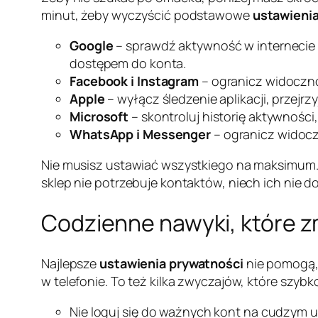
minut, żeby wyczyścić podstawowe
ustawienia
Google
– sprawdź aktywność w internecie i 
dostępem do konta.
Facebook i Instagram
– ogranicz widocznoś
Apple
– wyłącz śledzenie aplikacji, przejrz
Microsoft
– skontroluj historię aktywności
WhatsApp i Messenger
– ogranicz widocz
Nie musisz ustawiać wszystkiego na maksimum. Cho
sklep nie potrzebuje kontaktów, niech ich nie do
Codzienne nawyki, które z
Najlepsze
ustawienia prywatności
nie pomogą, j
w telefonie. To też kilka zwyczajów, które szyb
Nie loguj się do ważnych kont na cudzym u