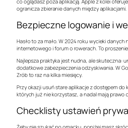
co oglądasz poza aplikacją. Apple z kolei oferuj
ogranicza zbieranie danych między aplikacjami.
Bezpieczne logowanie i we
Hasło to za mało. W 2024 roku wycieki danych 
internetowego i forum o rowerach. To proszenie 
Najlepsza praktyka jest nudna, ale skuteczna: 
dodatkowe zabezpieczenia odzyskiwania. W Goog
Zrób to raz na kilka miesięcy.
Przy okazji usuń stare aplikacje z dostępem do 
których już nie korzystasz, a nadal mają prawo 
Checklisty ustawień prywa
Żeby nie szukać po omacku, poniżej masz skróc