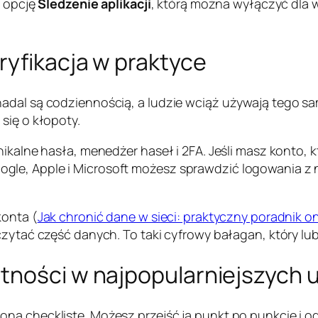
e opcję
Śledzenie aplikacji
, którą można wyłączyć dla w
ryfikacja w praktyce
nadal są codziennością, a ludzie wciąż używają tego s
się o kłopoty.
unikalne hasła, menedżer haseł i 2FA. Jeśli masz konto
le, Apple i Microsoft możesz sprawdzić logowania z n
konta (
Jak chronić dane w sieci: praktyczny poradnik on
czytać część danych. To taki cyfrowy bałagan, który lu
tności w najpopularniejszych 
oną checklistę. Możesz przejść ją punkt po punkcie i 