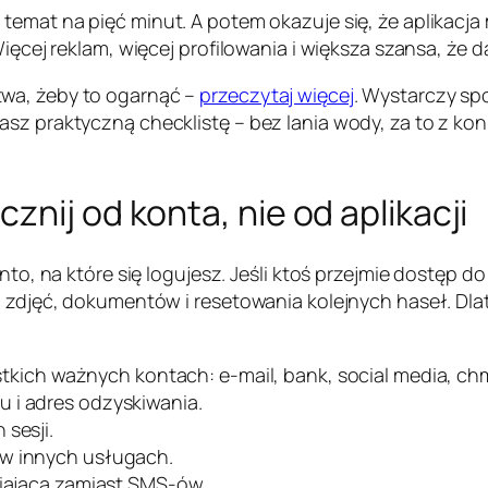
 temat na pięć minut. A potem okazuje się, że aplikacja 
ięcej reklam, więcej profilowania i większa szansa, że d
twa, żeby to ogarnąć –
przeczytaj więcej
. Wystarczy spo
sz praktyczną checklistę – bez lania wody, za to z kon
nij od konta, nie od aplikacji
onto, na które się logujesz. Jeśli ktoś przejmie dostęp 
i, zdjęć, dokumentów i resetowania kolejnych haseł. Dl
kich ważnych kontach: e-mail, bank, social media, ch
 i adres odzyskiwania.
 sesji.
 w innych usługach.
niającą zamiast SMS-ów.