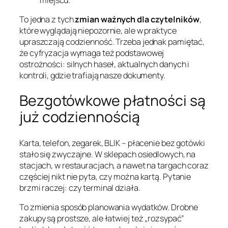
To jedna z tych
zmian ważnych dla czytelników
,
które wyglądają niepozornie, ale w praktyce
upraszczają codzienność. Trzeba jednak pamiętać,
że cyfryzacja wymaga też podstawowej
ostrożności: silnych haseł, aktualnych danych i
kontroli, gdzie trafiają nasze dokumenty.
Bezgotówkowe płatności są
już codziennością
Karta, telefon, zegarek, BLIK – płacenie bez gotówki
stało się zwyczajne. W sklepach osiedlowych, na
stacjach, w restauracjach, a nawet na targach coraz
częściej nikt nie pyta, czy można kartą. Pytanie
brzmi raczej: czy terminal działa.
To zmienia sposób planowania wydatków. Drobne
zakupy są prostsze, ale łatwiej też „rozsypać”