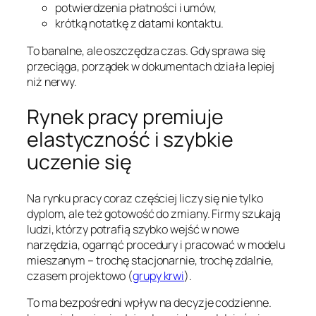
potwierdzenia płatności i umów,
krótką notatkę z datami kontaktu.
To banalne, ale oszczędza czas. Gdy sprawa się
przeciąga, porządek w dokumentach działa lepiej
niż nerwy.
Rynek pracy premiuje
elastyczność i szybkie
uczenie się
Na rynku pracy coraz częściej liczy się nie tylko
dyplom, ale też gotowość do zmiany. Firmy szukają
ludzi, którzy potrafią szybko wejść w nowe
narzędzia, ogarnąć procedury i pracować w modelu
mieszanym – trochę stacjonarnie, trochę zdalnie,
czasem projektowo (
grupy krwi
).
To ma bezpośredni wpływ na decyzje codzienne.