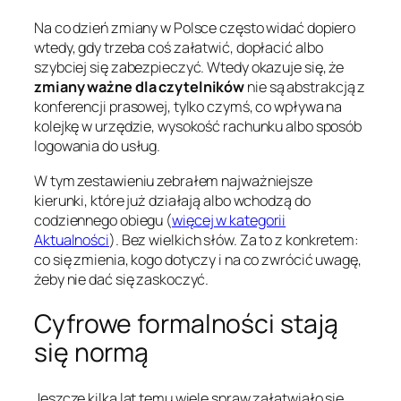
Na co dzień zmiany w Polsce często widać dopiero
wtedy, gdy trzeba coś załatwić, dopłacić albo
szybciej się zabezpieczyć. Wtedy okazuje się, że
zmiany ważne dla czytelników
nie są abstrakcją z
konferencji prasowej, tylko czymś, co wpływa na
kolejkę w urzędzie, wysokość rachunku albo sposób
logowania do usług.
W tym zestawieniu zebrałem najważniejsze
kierunki, które już działają albo wchodzą do
codziennego obiegu (
więcej w kategorii
Aktualności
). Bez wielkich słów. Za to z konkretem:
co się zmienia, kogo dotyczy i na co zwrócić uwagę,
żeby nie dać się zaskoczyć.
Cyfrowe formalności stają
się normą
Jeszcze kilka lat temu wiele spraw załatwiało się