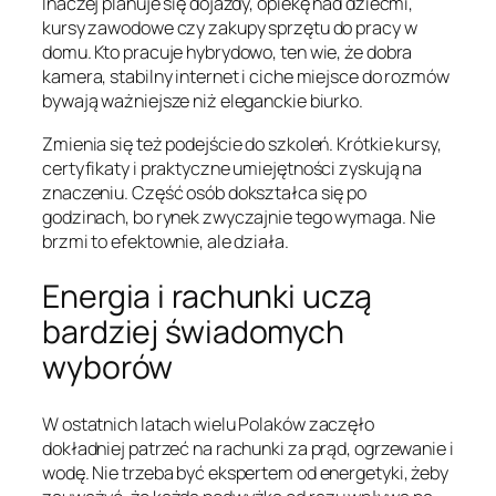
Inaczej planuje się dojazdy, opiekę nad dziećmi,
kursy zawodowe czy zakupy sprzętu do pracy w
domu. Kto pracuje hybrydowo, ten wie, że dobra
kamera, stabilny internet i ciche miejsce do rozmów
bywają ważniejsze niż eleganckie biurko.
Zmienia się też podejście do szkoleń. Krótkie kursy,
certyfikaty i praktyczne umiejętności zyskują na
znaczeniu. Część osób dokształca się po
godzinach, bo rynek zwyczajnie tego wymaga. Nie
brzmi to efektownie, ale działa.
Energia i rachunki uczą
bardziej świadomych
wyborów
W ostatnich latach wielu Polaków zaczęło
dokładniej patrzeć na rachunki za prąd, ogrzewanie i
wodę. Nie trzeba być ekspertem od energetyki, żeby