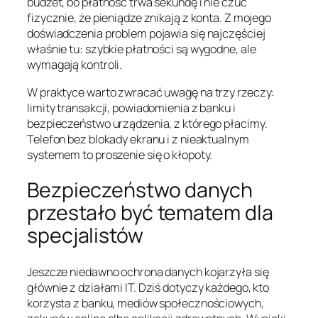
budżet, bo płatność trwa sekundę i nie czuć
fizycznie, że pieniądze znikają z konta. Z mojego
doświadczenia problem pojawia się najczęściej
właśnie tu: szybkie płatności są wygodne, ale
wymagają kontroli.
W praktyce warto zwracać uwagę na trzy rzeczy:
limity transakcji, powiadomienia z banku i
bezpieczeństwo urządzenia, z którego płacimy.
Telefon bez blokady ekranu i z nieaktualnym
systemem to proszenie się o kłopoty.
Bezpieczeństwo danych
przestało być tematem dla
specjalistów
Jeszcze niedawno ochrona danych kojarzyła się
głównie z działami IT. Dziś dotyczy każdego, kto
korzysta z banku, mediów społecznościowych,