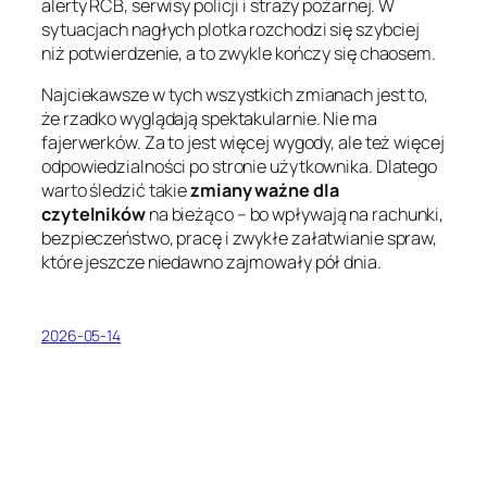
alerty RCB, serwisy policji i straży pożarnej. W
sytuacjach nagłych plotka rozchodzi się szybciej
niż potwierdzenie, a to zwykle kończy się chaosem.
Najciekawsze w tych wszystkich zmianach jest to,
że rzadko wyglądają spektakularnie. Nie ma
fajerwerków. Za to jest więcej wygody, ale też więcej
odpowiedzialności po stronie użytkownika. Dlatego
warto śledzić takie
zmiany ważne dla
czytelników
na bieżąco – bo wpływają na rachunki,
bezpieczeństwo, pracę i zwykłe załatwianie spraw,
które jeszcze niedawno zajmowały pół dnia.
2026-05-14