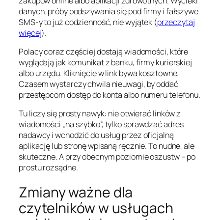
zakupów online albo aplikacji zdrowotnych. Wycieki
danych, próby podszywania się pod firmy i fałszywe
SMS-y to już codzienność, nie wyjątek (
przeczytaj
więcej
).
Polacy coraz częściej dostają wiadomości, które
wyglądają jak komunikat z banku, firmy kurierskiej
albo urzędu. Kliknięcie w link bywa kosztowne.
Czasem wystarczy chwila nieuwagi, by oddać
przestępcom dostęp do konta albo numeru telefonu.
Tu liczy się prosty nawyk: nie otwierać linków z
wiadomości „na szybko”, tylko sprawdzać adres
nadawcy i wchodzić do usług przez oficjalną
aplikację lub stronę wpisaną ręcznie. To nudne, ale
skuteczne. A przy obecnym poziomie oszustw – po
prostu rozsądne.
Zmiany ważne dla
czytelników w usługach