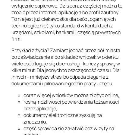
wyłącznie papierowo. Dziś coraz częściej można to
zrobić przez internet, aplikację albo profil zaufany.
To nie jest już ciekawostka dla osób „ogarniętych
technologicznie”, tylko standard w kontaktach z
urzędami, szkołami, bankami i częścią prywatnych
firm.
Przykład z życia? Zamiast jechać przez pół miasta
po zaświadczenie albo składać wniosek w okienku,
wiele osób loguje się do e-usługi i kończy sprawę w
kilka minut. Dla jednych to oszczędność czasu. Dla
innych – mniejszy stres, bo odpada bieganie z
dokumentami i pilnowanie godzin pracy urzędu.
coraz więcej wniosków można złożyć online,
rosną możliwości potwierdzania tożsamości
przez aplikacje,
dokumenty elektroniczne zyskują na
znaczeniu,
część spraw da się załatwić bez wizyty na
miejscu.