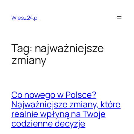
Przejdź
do
Wiesz24.pl
treści
Tag:
najważniejsze
zmiany
Co nowego w Polsce?
Najważniejsze zmiany, które
realnie wpłyną na Twoje
codzienne decyzje