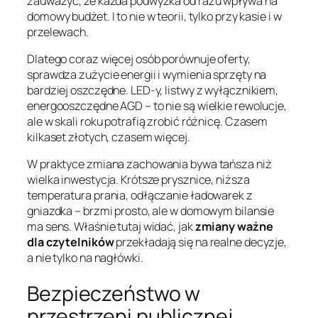
zauważyć, że każda podwyżka od razu wpływa na
domowy budżet. I to nie w teorii, tylko przy kasie i w
przelewach.
Dlatego coraz więcej osób porównuje oferty,
sprawdza zużycie energii i wymienia sprzęty na
bardziej oszczędne. LED-y, listwy z wyłącznikiem,
energooszczędne AGD – to nie są wielkie rewolucje,
ale w skali roku potrafią zrobić różnicę. Czasem
kilkaset złotych, czasem więcej.
W praktyce zmiana zachowania bywa tańsza niż
wielka inwestycja. Krótsze prysznice, niższa
temperatura prania, odłączanie ładowarek z
gniazdka – brzmi prosto, ale w domowym bilansie
ma sens. Właśnie tutaj widać, jak
zmiany ważne
dla czytelników
przekładają się na realne decyzje,
a nie tylko na nagłówki.
Bezpieczeństwo w
przestrzeni publicznej