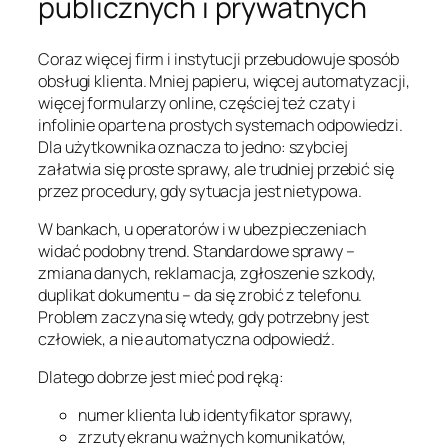
publicznych i prywatnych
Coraz więcej firm i instytucji przebudowuje sposób
obsługi klienta. Mniej papieru, więcej automatyzacji,
więcej formularzy online, częściej też czaty i
infolinie oparte na prostych systemach odpowiedzi.
Dla użytkownika oznacza to jedno: szybciej
załatwia się proste sprawy, ale trudniej przebić się
przez procedury, gdy sytuacja jest nietypowa.
W bankach, u operatorów i w ubezpieczeniach
widać podobny trend. Standardowe sprawy –
zmiana danych, reklamacja, zgłoszenie szkody,
duplikat dokumentu – da się zrobić z telefonu.
Problem zaczyna się wtedy, gdy potrzebny jest
człowiek, a nie automatyczna odpowiedź.
Dlatego dobrze jest mieć pod ręką:
numer klienta lub identyfikator sprawy,
zrzuty ekranu ważnych komunikatów,