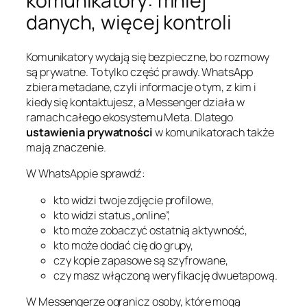
komunikatory: mniej
danych, więcej kontroli
Komunikatory wydają się bezpieczne, bo rozmowy
są prywatne. To tylko część prawdy. WhatsApp
zbiera metadane, czyli informacje o tym, z kim i
kiedy się kontaktujesz, a Messenger działa w
ramach całego ekosystemu Meta. Dlatego
ustawienia prywatności
w komunikatorach także
mają znaczenie.
W WhatsAppie sprawdź:
kto widzi twoje zdjęcie profilowe,
kto widzi status „online”,
kto może zobaczyć ostatnią aktywność,
kto może dodać cię do grupy,
czy kopie zapasowe są szyfrowane,
czy masz włączoną weryfikację dwuetapową.
W Messengerze ogranicz osoby, które mogą