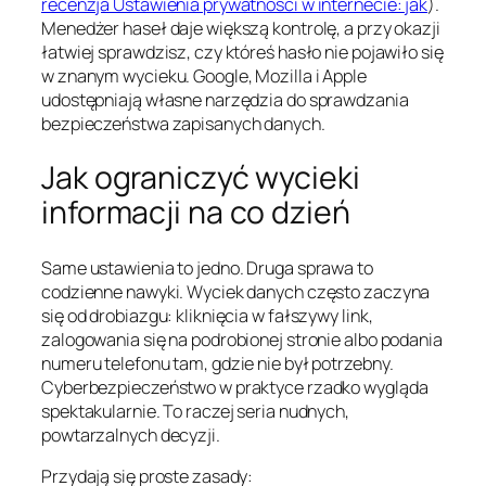
recenzja Ustawienia prywatności w internecie: jak
).
Menedżer haseł daje większą kontrolę, a przy okazji
łatwiej sprawdzisz, czy któreś hasło nie pojawiło się
w znanym wycieku. Google, Mozilla i Apple
udostępniają własne narzędzia do sprawdzania
bezpieczeństwa zapisanych danych.
Jak ograniczyć wycieki
informacji na co dzień
Same ustawienia to jedno. Druga sprawa to
codzienne nawyki. Wyciek danych często zaczyna
się od drobiazgu: kliknięcia w fałszywy link,
zalogowania się na podrobionej stronie albo podania
numeru telefonu tam, gdzie nie był potrzebny.
Cyberbezpieczeństwo w praktyce rzadko wygląda
spektakularnie. To raczej seria nudnych,
powtarzalnych decyzji.
Przydają się proste zasady: