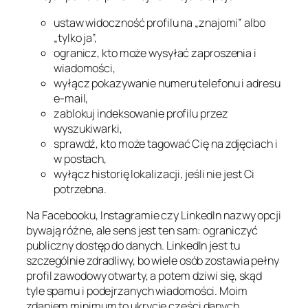
ustaw widoczność profilu na „znajomi” albo
„tylko ja”,
ogranicz, kto może wysyłać zaproszenia i
wiadomości,
wyłącz pokazywanie numeru telefonu i adresu
e-mail,
zablokuj indeksowanie profilu przez
wyszukiwarki,
sprawdź, kto może tagować Cię na zdjęciach i
w postach,
wyłącz historię lokalizacji, jeśli nie jest Ci
potrzebna.
Na Facebooku, Instagramie czy LinkedIn nazwy opcji
bywają różne, ale sens jest ten sam: ograniczyć
publiczny dostęp do danych. LinkedIn jest tu
szczególnie zdradliwy, bo wiele osób zostawia pełny
profil zawodowy otwarty, a potem dziwi się, skąd
tyle spamu i podejrzanych wiadomości. Moim
zdaniem minimum to ukrycie części danych