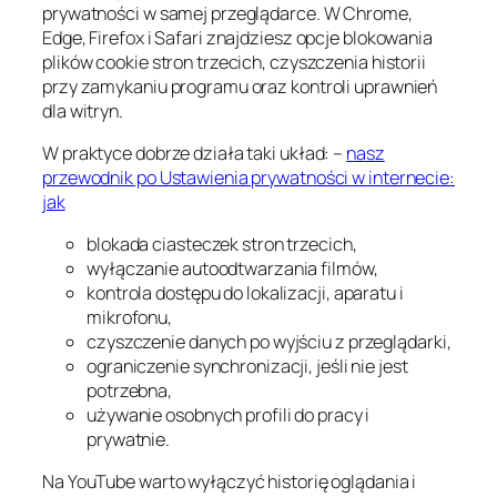
prywatności w samej przeglądarce. W Chrome,
Edge, Firefox i Safari znajdziesz opcje blokowania
plików cookie stron trzecich, czyszczenia historii
przy zamykaniu programu oraz kontroli uprawnień
dla witryn.
W praktyce dobrze działa taki układ: –
nasz
przewodnik po Ustawienia prywatności w internecie:
jak
blokada ciasteczek stron trzecich,
wyłączanie autoodtwarzania filmów,
kontrola dostępu do lokalizacji, aparatu i
mikrofonu,
czyszczenie danych po wyjściu z przeglądarki,
ograniczenie synchronizacji, jeśli nie jest
potrzebna,
używanie osobnych profili do pracy i
prywatnie.
Na YouTube warto wyłączyć historię oglądania i