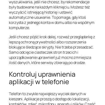
wyszukiwania, jeśli nie chcesz, by rekomendacje
były budowane na każdym kliknięciu. Możesz też
wyczyścić istniejącą historię i ustawić
automatyczne usuwanie. To pomaga, gdy ktoś
korzysta z jednego konta w domu albo na wspólnym
komputerze.
Jeśli chcesz pójść krok dalej, rozważ przeglądarkę z
lepszą ochroną prywatności albo rozszerzenia
blokujące śledzące skrypty. Nie trzeba przesadzać.
Samo odcięcie ciasteczek stron trzecich i
uporządkowanie uprawnień już mocno zmniejsza
ilość danych, które serwisy zbierają po drodze.
Kontroluj uprawnienia
aplikacji w telefonie
Telefon to zwykle największy wyciek danych w
kieszeni. Aplikacje proszą o dostęp do lokalizacji,
kontaktów, zdjęć, mikrofonu, aparatu i plików. Część