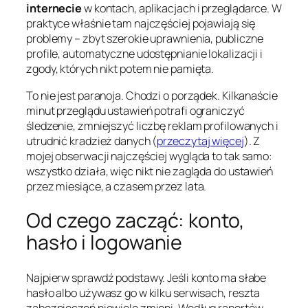
internecie
w kontach, aplikacjach i przeglądarce. W
praktyce właśnie tam najczęściej pojawiają się
problemy – zbyt szerokie uprawnienia, publiczne
profile, automatyczne udostępnianie lokalizacji i
zgody, których nikt potem nie pamięta.
To nie jest paranoja. Chodzi o porządek. Kilkanaście
minut przeglądu ustawień potrafi ograniczyć
śledzenie, zmniejszyć liczbę reklam profilowanych i
utrudnić kradzież danych (
przeczytaj więcej
). Z
mojej obserwacji najczęściej wygląda to tak samo:
wszystko działa, więc nikt nie zagląda do ustawień
przez miesiące, a czasem przez lata.
Od czego zacząć: konto,
hasło i logowanie
Najpierw sprawdź podstawy. Jeśli konto ma słabe
hasło albo używasz go w kilku serwisach, reszta