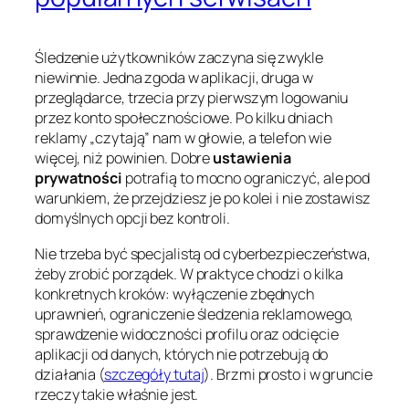
Śledzenie użytkowników zaczyna się zwykle
niewinnie. Jedna zgoda w aplikacji, druga w
przeglądarce, trzecia przy pierwszym logowaniu
przez konto społecznościowe. Po kilku dniach
reklamy „czytają” nam w głowie, a telefon wie
więcej, niż powinien. Dobre
ustawienia
prywatności
potrafią to mocno ograniczyć, ale pod
warunkiem, że przejdziesz je po kolei i nie zostawisz
domyślnych opcji bez kontroli.
Nie trzeba być specjalistą od cyberbezpieczeństwa,
żeby zrobić porządek. W praktyce chodzi o kilka
konkretnych kroków: wyłączenie zbędnych
uprawnień, ograniczenie śledzenia reklamowego,
sprawdzenie widoczności profilu oraz odcięcie
aplikacji od danych, których nie potrzebują do
działania (
szczegóły tutaj
). Brzmi prosto i w gruncie
rzeczy takie właśnie jest.