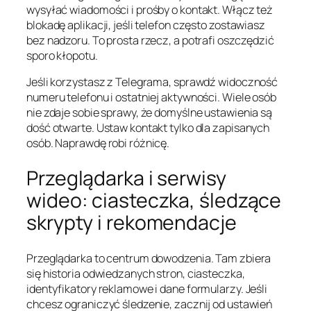
wysyłać wiadomości i prośby o kontakt. Włącz też
blokadę aplikacji, jeśli telefon często zostawiasz
bez nadzoru. To prosta rzecz, a potrafi oszczędzić
sporo kłopotu.
Jeśli korzystasz z Telegrama, sprawdź widoczność
numeru telefonu i ostatniej aktywności. Wiele osób
nie zdaje sobie sprawy, że domyślne ustawienia są
dość otwarte. Ustaw kontakt tylko dla zapisanych
osób. Naprawdę robi różnicę.
Przeglądarka i serwisy
wideo: ciasteczka, śledzące
skrypty i rekomendacje
Przeglądarka to centrum dowodzenia. Tam zbiera
się historia odwiedzanych stron, ciasteczka,
identyfikatory reklamowe i dane formularzy. Jeśli
chcesz ograniczyć śledzenie, zacznij od ustawień