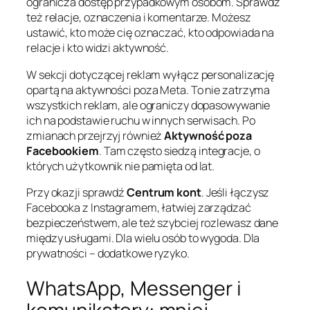
ogranicza dostęp przypadkowym osobom. Sprawdź
też relacje, oznaczenia i komentarze. Możesz
ustawić, kto może cię oznaczać, kto odpowiada na
relacje i kto widzi aktywność.
W sekcji dotyczącej reklam wyłącz personalizację
opartą na aktywności poza Meta. To nie zatrzyma
wszystkich reklam, ale ograniczy dopasowywanie
ich na podstawie ruchu w innych serwisach. Po
zmianach przejrzyj również
Aktywność poza
Facebookiem
. Tam często siedzą integracje, o
których użytkownik nie pamięta od lat.
Przy okazji sprawdź
Centrum kont
. Jeśli łączysz
Facebooka z Instagramem, łatwiej zarządzać
bezpieczeństwem, ale też szybciej rozlewasz dane
między usługami. Dla wielu osób to wygoda. Dla
prywatności – dodatkowe ryzyko.
WhatsApp, Messenger i