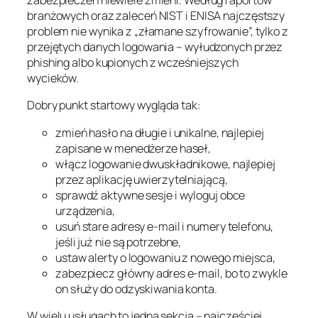
zabezpieczeń niewiele zmieni. Według raportów
branżowych oraz zaleceń NIST i ENISA najczęstszy
problem nie wynika z „złamane szyfrowanie”, tylko z
przejętych danych logowania – wyłudzonych przez
phishing albo kupionych z wcześniejszych
wycieków.
Dobry punkt startowy wygląda tak:
zmień hasło na długie i unikalne, najlepiej
zapisane w menedżerze haseł,
włącz logowanie dwuskładnikowe, najlepiej
przez aplikację uwierzytelniającą,
sprawdź aktywne sesje i wyloguj obce
urządzenia,
usuń stare adresy e-mail i numery telefonu,
jeśli już nie są potrzebne,
ustaw alerty o logowaniu z nowego miejsca,
zabezpiecz główny adres e-mail, bo to zwykle
on służy do odzyskiwania konta.
W wielu usługach to jedna sekcja – najczęściej