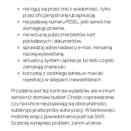
nie loguj się przez linki z wiadomości, tylko
przez oficjalną stronę lub aplikację,
nie podawaj numeru PESEL, jeśli serwis nie
wymaga go prawnie,
nie wrzucaj publicznie biletów, kart
pokładowych i dokumentów,
sprawdzaj adres nadawcy e-mail, nie samą
nazwę wyświetlaną,
aktualizuj system i aplikacje, bo łatki często
zamykają znane luki,
korzystaj z osobnego adresu e-mail do
rejestracji w sklepach i newsletterach.
Przydatna jest też kontrola wydatków, ale w innym
sensie niż domowy budżet. Chodzi o sprawdzanie,
czy na koncie nie pojawiają się obce płatności,
subskrypcje albo próby autoryzacji. W bankowości
mobilnej włącz powiadomienia push lub SMS.
Szybciej wyłapiesz problem, zanim urośnie.