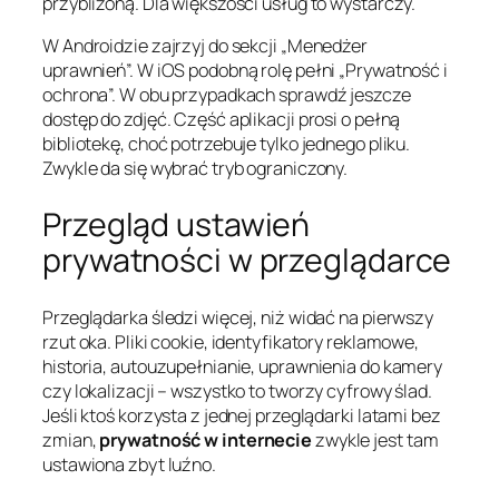
przybliżoną. Dla większości usług to wystarczy.
W Androidzie zajrzyj do sekcji „Menedżer
uprawnień”. W iOS podobną rolę pełni „Prywatność i
ochrona”. W obu przypadkach sprawdź jeszcze
dostęp do zdjęć. Część aplikacji prosi o pełną
bibliotekę, choć potrzebuje tylko jednego pliku.
Zwykle da się wybrać tryb ograniczony.
Przegląd ustawień
prywatności w przeglądarce
Przeglądarka śledzi więcej, niż widać na pierwszy
rzut oka. Pliki cookie, identyfikatory reklamowe,
historia, autouzupełnianie, uprawnienia do kamery
czy lokalizacji – wszystko to tworzy cyfrowy ślad.
Jeśli ktoś korzysta z jednej przeglądarki latami bez
zmian,
prywatność w internecie
zwykle jest tam
ustawiona zbyt luźno.