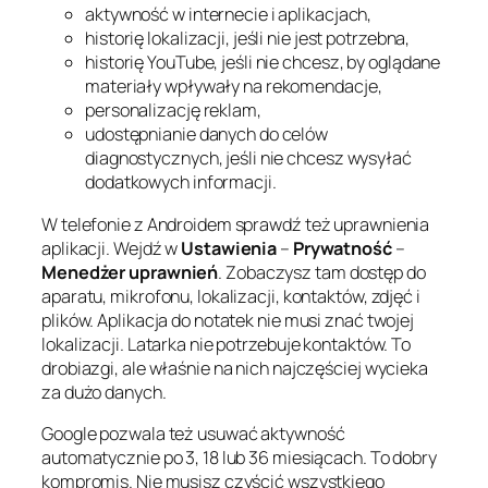
aktywność w internecie i aplikacjach,
historię lokalizacji, jeśli nie jest potrzebna,
historię YouTube, jeśli nie chcesz, by oglądane
materiały wpływały na rekomendacje,
personalizację reklam,
udostępnianie danych do celów
diagnostycznych, jeśli nie chcesz wysyłać
dodatkowych informacji.
W telefonie z Androidem sprawdź też uprawnienia
aplikacji. Wejdź w
Ustawienia
–
Prywatność
–
Menedżer uprawnień
. Zobaczysz tam dostęp do
aparatu, mikrofonu, lokalizacji, kontaktów, zdjęć i
plików. Aplikacja do notatek nie musi znać twojej
lokalizacji. Latarka nie potrzebuje kontaktów. To
drobiazgi, ale właśnie na nich najczęściej wycieka
za dużo danych.
Google pozwala też usuwać aktywność
automatycznie po 3, 18 lub 36 miesiącach. To dobry
kompromis. Nie musisz czyścić wszystkiego