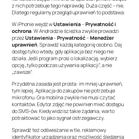
z nich potrzebuje tego naprawdę. Duża część – nie.
Dlatego regularny przegląd uprawnień to podstawa.
W iPhonie wejdź w
Ustawienia
–
Prywatność i
ochrona
. W Androidzie ścieżka zwykle prowadzi
przez
Ustawienia
–
Prywatność
–
Menedżer
uprawnień
. Sprawdź każdą kategorię osobno. Daj
dostęp tylko wtedy, gdy aplikacja bez niego nie
działa. Jeśli program prosi o lokalizację, wybierz
opcję „tylko podczas używania aplikacji”, a nie
„zawsze”.
Przydatna zasada jest prosta: im mniej uprawnień,
tym lepiej. Aplikacja do zakupów nie potrzebuje
mikrofonu. Gra mobilna zwykle nie musi czytać
kontaktów. Edytor zdjęć nie powinien mieć dostępu
do SMS-ów. Kiedy widzisz takie żądania, warto
potraktować to jako sygnał ostrzegawczy.
Sprawdź też odświeżanie w tle, reklamowy
identyfikator urządzenia oraz możliwość śledzenia