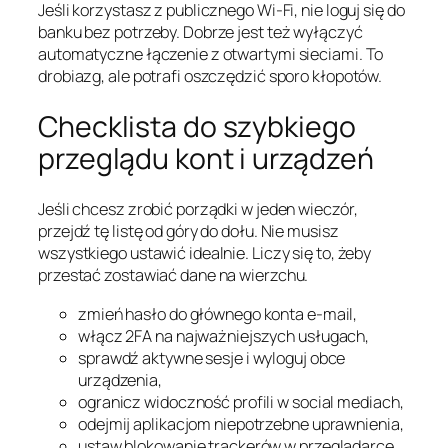
Jeśli korzystasz z publicznego Wi-Fi, nie loguj się do
banku bez potrzeby. Dobrze jest też wyłączyć
automatyczne łączenie z otwartymi sieciami. To
drobiazg, ale potrafi oszczędzić sporo kłopotów.
Checklistа do szybkiego
przeglądu kont i urządzeń
Jeśli chcesz zrobić porządki w jeden wieczór,
przejdź tę listę od góry do dołu. Nie musisz
wszystkiego ustawić idealnie. Liczy się to, żeby
przestać zostawiać dane na wierzchu.
zmień hasło do głównego konta e-mail,
włącz 2FA na najważniejszych usługach,
sprawdź aktywne sesje i wyloguj obce
urządzenia,
ogranicz widoczność profili w social mediach,
odejmij aplikacjom niepotrzebne uprawnienia,
ustaw blokowanie trackerów w przeglądarce,