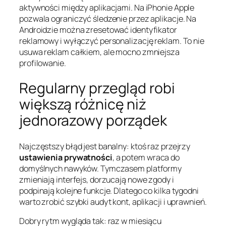
aktywności między aplikacjami. Na iPhonie Apple
pozwala ograniczyć śledzenie przez aplikacje. Na
Androidzie można zresetować identyfikator
reklamowy i wyłączyć personalizację reklam. To nie
usuwa reklam całkiem, ale mocno zmniejsza
profilowanie.
Regularny przegląd robi
większą różnicę niż
jednorazowy porządek
Najczęstszy błąd jest banalny: ktoś raz przejrzy
ustawienia prywatności
, a potem wraca do
domyślnych nawyków. Tymczasem platformy
zmieniają interfejs, dorzucają nowe zgody i
podpinają kolejne funkcje. Dlatego co kilka tygodni
warto zrobić szybki audyt kont, aplikacji i uprawnień.
Dobry rytm wygląda tak: raz w miesiącu