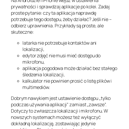
Na Androidzie i iPhonie wejdź w ustawienia
prywatności i sprawdzaj aplikacje po kolei. Zadaj
proste pytanie: czy ta aplikacja naprawdę
potrzebuje tego dostępu, żeby działać? Jeśli nie –
odbierz uprawnienia. Przykłady są proste, ale
skuteczne:
latarka nie potrzebuje kontaktów ani
lokalizacji,
edytor zdjęć nie musi mieć dostępu do
mikrofonu,
aplikacja pogodowa może działać bez stałego
śledzenia lokalizacji,
kalkulator nie powinien prosić o listę plików i
multimediów.
Dobrym nawykiem jest ustawienie dostępu „tylko
podczas używania aplikacji” zamiast „zawsze”.
Dotyczy to zwłaszcza lokalizacji i mikrofonu. W
nowszych systemach możesz też wyłączyć
dokładną lokalizację, zostawiając jedynie