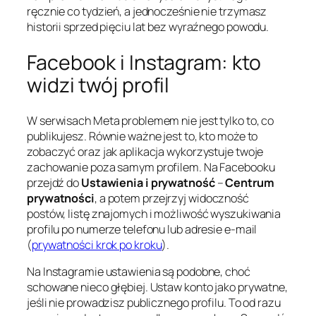
ręcznie co tydzień, a jednocześnie nie trzymasz
historii sprzed pięciu lat bez wyraźnego powodu.
Facebook i Instagram: kto
widzi twój profil
W serwisach Meta problemem nie jest tylko to, co
publikujesz. Równie ważne jest to, kto może to
zobaczyć oraz jak aplikacja wykorzystuje twoje
zachowanie poza samym profilem. Na Facebooku
przejdź do
Ustawienia i prywatność
–
Centrum
prywatności
, a potem przejrzyj widoczność
postów, listę znajomych i możliwość wyszukiwania
profilu po numerze telefonu lub adresie e-mail
(
prywatności krok po kroku
).
Na Instagramie ustawienia są podobne, choć
schowane nieco głębiej. Ustaw konto jako prywatne,
jeśli nie prowadzisz publicznego profilu. To od razu