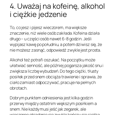
4. Uważaj na kofeinę, alkohol
i ciężkie jedzenie
To, co jesz i pijesz wieczorem, ma większe
znaczenie, niż wiele osób zakłada. Kofeina działa
długo – u części osób nawet 6-8 godzin. Jeśli
wypijasz kawę po południu, a potem dziwisz się, że
nie możesz zasnąć, odpowiedź zwykle jest prosta.
Alkohol też potrafi oszukać. Na początku może
ułatwiać senność, ale później pogarsza jakość snu i
zwiększa liczbę wybudzeń. Do tego ciężki, tłusty
posiłek przed snem obciąża trawienie i sprawia, że
ciało zamiast odpoczywać, pracuje na pełnych
obrotach.
Dobrym punktem odniesienia jest kilka godzin
przerwy między ostatnim większym posiłkiem a
snem. Nie każdy musi jeść jak zegarek, ale
wieczorne objadanie się zwykle kończy się ciężką