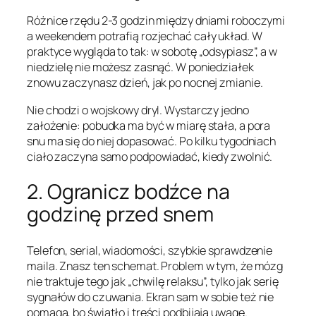
Różnice rzędu 2-3 godzin między dniami roboczymi
a weekendem potrafią rozjechać cały układ. W
praktyce wygląda to tak: w sobotę „odsypiasz”, a w
niedzielę nie możesz zasnąć. W poniedziałek
znowu zaczynasz dzień, jak po nocnej zmianie.
Nie chodzi o wojskowy dryl. Wystarczy jedno
założenie: pobudka ma być w miarę stała, a pora
snu ma się do niej dopasować. Po kilku tygodniach
ciało zaczyna samo podpowiadać, kiedy zwolnić.
2. Ogranicz bodźce na
godzinę przed snem
Telefon, serial, wiadomości, szybkie sprawdzenie
maila. Znasz ten schemat. Problem w tym, że mózg
nie traktuje tego jak „chwilę relaksu”, tylko jak serię
sygnałów do czuwania. Ekran sam w sobie też nie
pomaga, bo światło i treści podbijają uwagę.