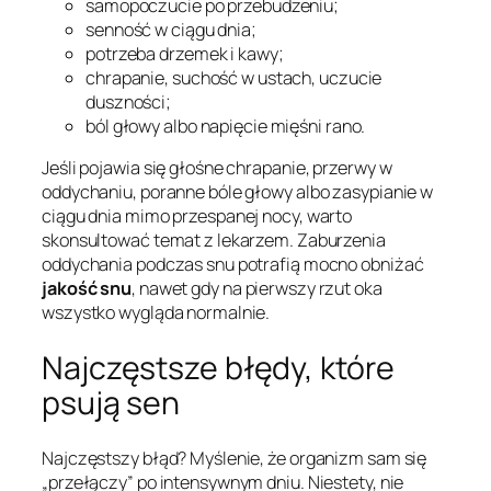
samopoczucie po przebudzeniu;
senność w ciągu dnia;
potrzeba drzemek i kawy;
chrapanie, suchość w ustach, uczucie
duszności;
ból głowy albo napięcie mięśni rano.
Jeśli pojawia się głośne chrapanie, przerwy w
oddychaniu, poranne bóle głowy albo zasypianie w
ciągu dnia mimo przespanej nocy, warto
skonsultować temat z lekarzem. Zaburzenia
oddychania podczas snu potrafią mocno obniżać
jakość snu
, nawet gdy na pierwszy rzut oka
wszystko wygląda normalnie.
Najczęstsze błędy, które
psują sen
Najczęstszy błąd? Myślenie, że organizm sam się
„przełączy” po intensywnym dniu. Niestety, nie