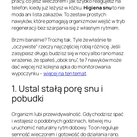
pracy, co jesz wieczorem i jak szybko reagujesz na
telefon, kiedy już leżysz w łóżku.
Higiena snu
to nie
moda ani lista zakazów. To zestaw prostych
nawyków, które pomagają organizmowi wejść w tryb
regeneracji bez szarpania się z własnym rytmem.
Brzmi banalnie? Trochę tak. Tyle że właśnie te
„oczywiste” rzeczy najczęściej robią różnicę. Jeśli
zasypiasz długo, budzisz się w nocy albo rano masz
wrażenie, że spałeś „obok snu”, te 7 nawyków może
dać więcej niż kolejna apka do monitorowania
wypoczynku –
więcej na ten temat
.
1. Ustal stałą porę snu i
pobudki
Organizm lubi przewidywalność. Gdy chodzisz spać
i wstajesz o podobnych godzinach, łatwiej mu
uruchomić naturalny rytm dobowy. To on reguluje
senność wieczorem i gotowość do działania rano.