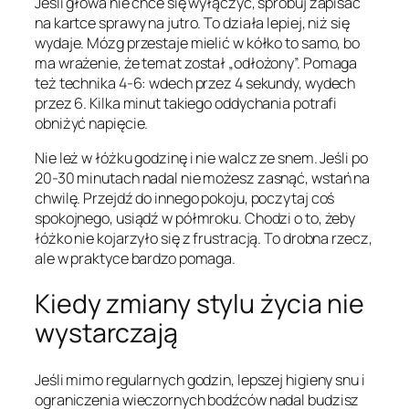
Jeśli głowa nie chce się wyłączyć, spróbuj zapisać
na kartce sprawy na jutro. To działa lepiej, niż się
wydaje. Mózg przestaje mielić w kółko to samo, bo
ma wrażenie, że temat został „odłożony”. Pomaga
też technika 4-6: wdech przez 4 sekundy, wydech
przez 6. Kilka minut takiego oddychania potrafi
obniżyć napięcie.
Nie leż w łóżku godzinę i nie walcz ze snem. Jeśli po
20-30 minutach nadal nie możesz zasnąć, wstań na
chwilę. Przejdź do innego pokoju, poczytaj coś
spokojnego, usiądź w półmroku. Chodzi o to, żeby
łóżko nie kojarzyło się z frustracją. To drobna rzecz,
ale w praktyce bardzo pomaga.
Kiedy zmiany stylu życia nie
wystarczają
Jeśli mimo regularnych godzin, lepszej higieny snu i
ograniczenia wieczornych bodźców nadal budzisz