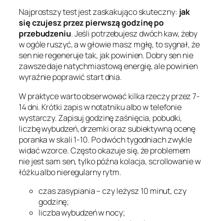
Najprostszy test jest zaskakująco skuteczny:
jak
się czujesz przez pierwszą godzinę po
przebudzeniu
. Jeśli potrzebujesz dwóch kaw, żeby
w ogóle ruszyć, a w głowie masz mgłę, to sygnał, że
sen nie regeneruje tak, jak powinien. Dobry sen nie
zawsze daje natychmiastową energię, ale powinien
wyraźnie poprawić start dnia.
W praktyce warto obserwować kilka rzeczy przez 7-
14 dni. Krótki zapis w notatniku albo w telefonie
wystarczy. Zapisuj godzinę zaśnięcia, pobudki,
liczbę wybudzeń, drzemki oraz subiektywną ocenę
poranka w skali 1-10. Po dwóch tygodniach zwykle
widać wzorce. Często okazuje się, że problemem
nie jest sam sen, tylko późna kolacja, scrollowanie w
łóżku albo nieregularny rytm.
czas zasypiania – czy leżysz 10 minut, czy
godzinę;
liczba wybudzeń w nocy;