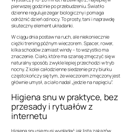
pierwszej godzinie po przebudzeniu. Światło
dzienne reguluje zegar biologiczny i pomaga
odróżnić dzień od nocy. To prosty, tani i naprawdę
skuteczny element układanki.
W ciągu dnia postaw na ruch, ale niekoniecznie
ciężki trening późnym wieczorem. Spacer, rower,
kilka schodów zamiast windy – to wszystko ma
znaczenie. Ciało, które ma szansę zmęczyć się w
naturalny sposób, zwykle lepiej przechodzi w tryb
nocny. Z kolei całodzienne siedzenie przy biurku
często kończy się tym, że wieczorem zmęczony jest
głównie umysł, a ciało nadal „jedzie na napięciu”.
Higiena snu w praktyce, bez
przesady i rytuałów z
internetu
Higiena snu nie musi wyglądać jak lista zakazów.