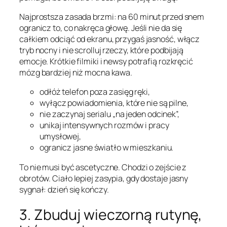
Najprostsza zasada brzmi: na 60 minut przed snem
ogranicz to, co nakręca głowę. Jeśli nie da się
całkiem odciąć od ekranu, przygaś jasność, włącz
tryb nocny i nie scrolluj rzeczy, które podbijają
emocje. Krótkie filmiki i newsy potrafią rozkręcić
mózg bardziej niż mocna kawa.
odłóż telefon poza zasięg ręki,
wyłącz powiadomienia, które nie są pilne,
nie zaczynaj serialu „na jeden odcinek”,
unikaj intensywnych rozmów i pracy
umysłowej,
ogranicz jasne światło w mieszkaniu.
To nie musi być ascetyczne. Chodzi o zejście z
obrotów. Ciało lepiej zasypia, gdy dostaje jasny
sygnał: dzień się kończy.
3. Zbuduj wieczorną rutynę,