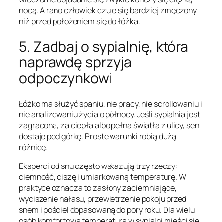
nocą. A rano człowiek czuje się bardziej zmęczony
niż przed położeniem się do łóżka.
5. Zadbaj o sypialnię, która
naprawdę sprzyja
odpoczynkowi
Łóżko ma służyć spaniu, nie pracy, nie scrollowaniu i
nie analizowaniu życia o północy. Jeśli sypialnia jest
zagracona, za ciepła albo pełna światła z ulicy, sen
dostaje pod górkę. Proste warunki robią dużą
różnicę.
Eksperci od snu często wskazują trzy rzeczy:
ciemność, ciszę i umiarkowaną temperaturę. W
praktyce oznacza to zasłony zaciemniające,
wyciszenie hałasu, przewietrzenie pokoju przed
snem i pościel dopasowaną do pory roku. Dla wielu
osób komfortowa temperatura w sypialni mieści się