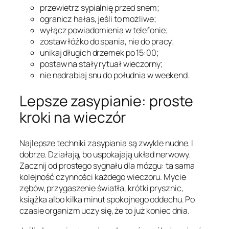
przewietrz sypialnię przed snem;
ogranicz hałas, jeśli to możliwe;
wyłącz powiadomienia w telefonie;
zostaw łóżko do spania, nie do pracy;
unikaj długich drzemek po 15:00;
postaw na stały rytuał wieczorny;
nie nadrabiaj snu do południa w weekend.
Lepsze zasypianie: proste
kroki na wieczór
Najlepsze techniki zasypiania są zwykle nudne. I
dobrze. Działają, bo uspokajają układ nerwowy.
Zacznij od prostego sygnału dla mózgu: ta sama
kolejność czynności każdego wieczoru. Mycie
zębów, przygaszenie światła, krótki prysznic,
książka albo kilka minut spokojnego oddechu. Po
czasie organizm uczy się, że to już koniec dnia.