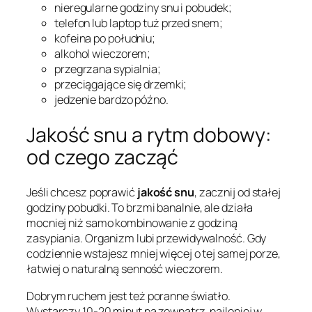
nieregularne godziny snu i pobudek;
telefon lub laptop tuż przed snem;
kofeina po południu;
alkohol wieczorem;
przegrzana sypialnia;
przeciągające się drzemki;
jedzenie bardzo późno.
Jakość snu a rytm dobowy:
od czego zacząć
Jeśli chcesz poprawić
jakość snu
, zacznij od stałej
godziny pobudki. To brzmi banalnie, ale działa
mocniej niż samo kombinowanie z godziną
zasypiania. Organizm lubi przewidywalność. Gdy
codziennie wstajesz mniej więcej o tej samej porze,
łatwiej o naturalną senność wieczorem.
Dobrym ruchem jest też poranne światło.
Wystarczy 10-20 minut na zewnątrz, najlepiej w