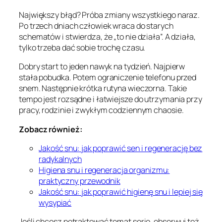
Największy błąd? Próba zmiany wszystkiego naraz.
Po trzech dniach człowiek wraca do starych
schematów i stwierdza, że „to nie działa”. A działa,
tylko trzeba dać sobie trochę czasu.
Dobry start to jeden nawyk na tydzień. Najpierw
stała pobudka. Potem ograniczenie telefonu przed
snem. Następnie krótka rutyna wieczorna. Takie
tempo jest rozsądne i łatwiejsze do utrzymania przy
pracy, rodzinie i zwykłym codziennym chaosie.
Zobacz również:
Jakość snu: jak poprawić sen i regenerację bez
radykalnych
Higiena snu i regeneracja organizmu:
praktyczny przewodnik
Jakość snu: jak poprawić higienę snu i lepiej się
wysypiać
Jeśli chcesz potraktować temat serio, obserwuj też