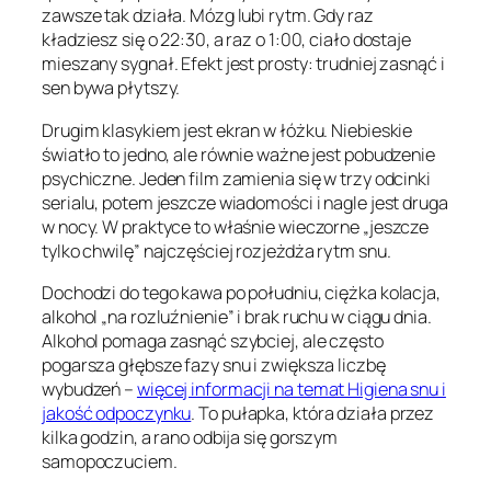
zawsze tak działa. Mózg lubi rytm. Gdy raz
kładziesz się o 22:30, a raz o 1:00, ciało dostaje
mieszany sygnał. Efekt jest prosty: trudniej zasnąć i
sen bywa płytszy.
Drugim klasykiem jest ekran w łóżku. Niebieskie
światło to jedno, ale równie ważne jest pobudzenie
psychiczne. Jeden film zamienia się w trzy odcinki
serialu, potem jeszcze wiadomości i nagle jest druga
w nocy. W praktyce to właśnie wieczorne „jeszcze
tylko chwilę” najczęściej rozjeżdża rytm snu.
Dochodzi do tego kawa po południu, ciężka kolacja,
alkohol „na rozluźnienie” i brak ruchu w ciągu dnia.
Alkohol pomaga zasnąć szybciej, ale często
pogarsza głębsze fazy snu i zwiększa liczbę
wybudzeń –
więcej informacji na temat Higiena snu i
jakość odpoczynku
. To pułapka, która działa przez
kilka godzin, a rano odbija się gorszym
samopoczuciem.