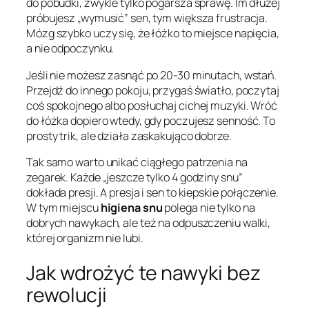
do pobudki, zwykle tylko pogarsza sprawę. Im dłużej
próbujesz „wymusić” sen, tym większa frustracja.
Mózg szybko uczy się, że łóżko to miejsce napięcia,
a nie odpoczynku.
Jeśli nie możesz zasnąć po 20-30 minutach, wstań.
Przejdź do innego pokoju, przygaś światło, poczytaj
coś spokojnego albo posłuchaj cichej muzyki. Wróć
do łóżka dopiero wtedy, gdy poczujesz senność. To
prosty trik, ale działa zaskakująco dobrze.
Tak samo warto unikać ciągłego patrzenia na
zegarek. Każde „jeszcze tylko 4 godziny snu”
dokłada presji. A presja i sen to kiepskie połączenie.
W tym miejscu
higiena snu
polega nie tylko na
dobrych nawykach, ale też na odpuszczeniu walki,
której organizm nie lubi.
Jak wdrożyć te nawyki bez
rewolucji