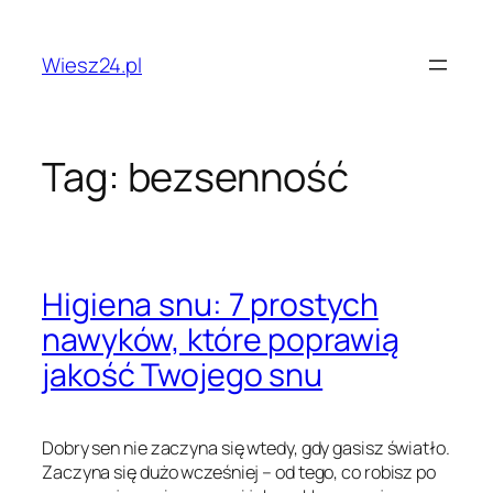
Przejdź
do
Wiesz24.pl
treści
Tag:
bezsenność
Higiena snu: 7 prostych
nawyków, które poprawią
jakość Twojego snu
Dobry sen nie zaczyna się wtedy, gdy gasisz światło.
Zaczyna się dużo wcześniej – od tego, co robisz po