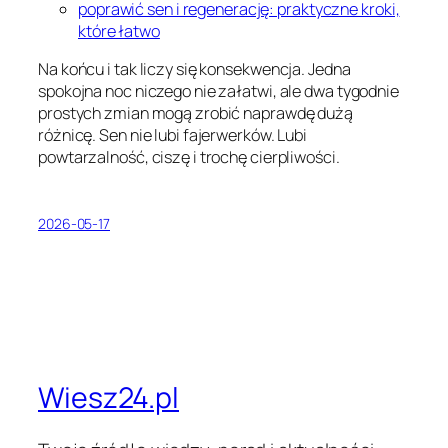
poprawić sen i regenerację: praktyczne kroki,
które łatwo
Na końcu i tak liczy się konsekwencja. Jedna
spokojna noc niczego nie załatwi, ale dwa tygodnie
prostych zmian mogą zrobić naprawdę dużą
różnicę. Sen nie lubi fajerwerków. Lubi
powtarzalność, ciszę i trochę cierpliwości.
2026-05-17
Wiesz24.pl