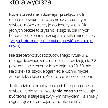
która wycisza
Rutyna przed snem działa jak przełącznik. Im
częściej powtarzasz te same czynności, tym
szybciej mózg kojarzy je z odpoczynkiem. Dla
jednych będzie to prysznic i książka, dla innych
herbata bez kofeiny, rozciąganie i kilka minut ciszy
(
więcej informacji na temat poprawić sen krok po
kroku
).
Nie trzeba tworzyć rozbudowanego rytuału. Z
mojego doświadczenia najlepiej sprawdzają się 2-3
powtarzalne elementy, które zajmują 20-30 minut.
Na przykład: szybkie ogarnięcie kuchni, mycie
zębów, lekka lektura. Prosto, bez wielkiej filozofii.
Jeśli codziennie robisz coś podobnego, organizm
szybciej łapie rytm. I wtedy
higiena snu
przestaje
być teorią, a staje się zwykłym nawykiem. Taki mały
sygnał: „już nie pracujemy, już nie gonimy”.