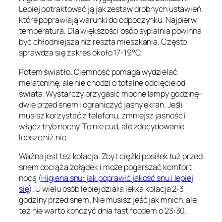
Lepiej potraktować ją jak zestaw drobnych ustawień,
które poprawiają warunki do odpoczynku. Najpierw
temperatura. Dla większości osób sypialnia powinna
być chłodniejsza niż reszta mieszkania. Często
sprawdza się zakres około 17-19°C.
Potem światło. Ciemność pomaga wydzielać
melatoninę, ale nie chodzi o totalne odcięcie od
świata. Wystarczy przygasić mocne lampy godzinę-
dwie przed snem i ograniczyć jasny ekran. Jeśli
musisz korzystać z telefonu, zmniejsz jasność i
włącz tryb nocny. To nie cud, ale zdecydowanie
lepsze niż nic.
Ważna jest też kolacja. Zbyt ciężki posiłek tuż przed
snem obciąża żołądek i może pogarszać komfort
nocą (
Higiena snu: jak poprawić jakość snu i lepiej
się
). U wielu osób lepiej działa lekka kolacja 2-3
godziny przed snem. Nie musisz jeść jak mnich, ale
też nie warto kończyć dnia fast foodem o 23:30.