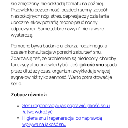
się zmęczony, nie odkładaj tematu na później.
Przewlekła bezsenność, bezdech senny, zespół
niespokojnych nóg, stres, depresja czy działania
uboczne leków potrafią mocno psuć nocny
odpoczynek. Same „dobre nawyki” nie zawsze
wystarczą.
Pomocne bywa badanie u lekarza rodzinnego, a
czasem konsultacja w poradni zaburzeń snu.
Zdarza się też, że problemem są niedobory, choroby
tarczycy albo przewlekły ból. Jeśli
jakość snu
spada
przez dłuższy czas, organizm zwykle daje więcej
sygnałów niż tylko senność. Warto potraktować je
serio.
Zobacz również:
Sen i regeneracja: jak poprawić jakość snu i
łatwo wdrożyć
Higiena snu i regeneracja: co naprawdę
wpływa na jakość snu