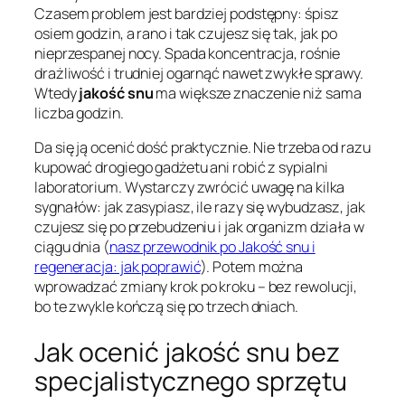
Czasem problem jest bardziej podstępny: śpisz
osiem godzin, a rano i tak czujesz się tak, jak po
nieprzespanej nocy. Spada koncentracja, rośnie
drażliwość i trudniej ogarnąć nawet zwykłe sprawy.
Wtedy
jakość snu
ma większe znaczenie niż sama
liczba godzin.
Da się ją ocenić dość praktycznie. Nie trzeba od razu
kupować drogiego gadżetu ani robić z sypialni
laboratorium. Wystarczy zwrócić uwagę na kilka
sygnałów: jak zasypiasz, ile razy się wybudzasz, jak
czujesz się po przebudzeniu i jak organizm działa w
ciągu dnia (
nasz przewodnik po Jakość snu i
regeneracja: jak poprawić
). Potem można
wprowadzać zmiany krok po kroku – bez rewolucji,
bo te zwykle kończą się po trzech dniach.
Jak ocenić jakość snu bez
specjalistycznego sprzętu