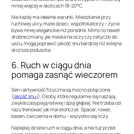
mniej więcej w okolicach 18-20°C.
Nie każdy ma idealne warunki. Mieszkanie przy
ruchliwej ulicy, małe dzieci, współlokatorzy – życie
bywa mniej eleganckie niż poradnik. Mimo to nawet
drobne zmiany, jak maska na oczy czy zatyczki do
uszu, mogą poprawić jakość snu bardziej niż kolejna
droższa poduszka.
6. Ruch w ciągu dnia
pomaga zasnąć wieczorem
Sen i aktywność fizyczna są mocno połączone
(
jakość snu i
). Osoby, które regularnie się ruszają,
zwykle zasypiają łatwiej i śpią głębiej. Nie trzeba od
razu trenować jak maratończyk. Spacer, rower,
basen, ćwiczenia w domu – wszystko się liczy.
Najlepiej działa ruch w ciągu dnia, a nie tuż przed