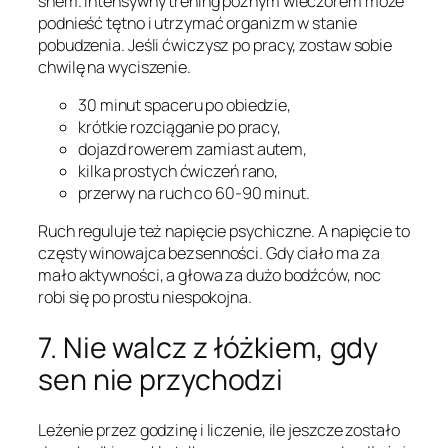
snem. Intensywny trening późnym wieczorem może
podnieść tętno i utrzymać organizm w stanie
pobudzenia. Jeśli ćwiczysz po pracy, zostaw sobie
chwilę na wyciszenie.
30 minut spaceru po obiedzie,
krótkie rozciąganie po pracy,
dojazd rowerem zamiast autem,
kilka prostych ćwiczeń rano,
przerwy na ruch co 60-90 minut.
Ruch reguluje też napięcie psychiczne. A napięcie to
częsty winowajca bezsenności. Gdy ciało ma za
mało aktywności, a głowa za dużo bodźców, noc
robi się po prostu niespokojna.
7. Nie walcz z łóżkiem, gdy
sen nie przychodzi
Leżenie przez godzinę i liczenie, ile jeszcze zostało