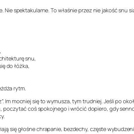
. Nie spektakularne. To właśnie przez nie jakość snu s
,
rchitekturę snu,
ię do łóżka,
eżdża rytm.
”. Im mocniej się to wymusza, tym trudniej. Jeśli po o
iu, poczytać coś spokojnego i wrócić dopiero, gdy senno
y.
iają się głośne chrapanie, bezdechy, częste wybudzen