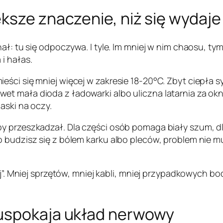
ksze znaczenie, niż się wydaje
nał: tu się odpoczywa. I tyle. Im mniej w nim chaosu, t
i hałas.
ści się mniej więcej w zakresie 18-20°C. Zbyt ciepła s
 mała dioda z ładowarki albo uliczna latarnia za oknem
aski na oczy.
y przeszkadzał. Dla części osób pomaga biały szum, dl
 budzisz się z bólem karku albo pleców, problem nie mu
ej”. Mniej sprzętów, mniej kabli, mniej przypadkowych b
 uspokaja układ nerwowy