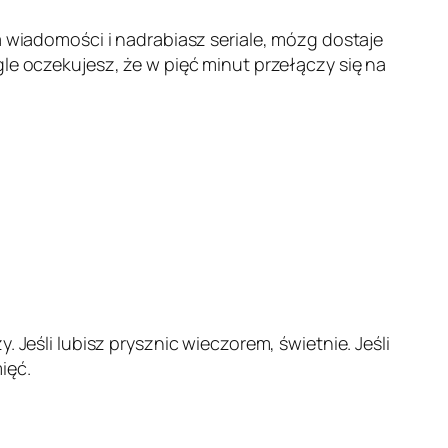
a wiadomości i nadrabiasz seriale, mózg dostaje
gle oczekujesz, że w pięć minut przełączy się na
 Jeśli lubisz prysznic wieczorem, świetnie. Jeśli
ięć.