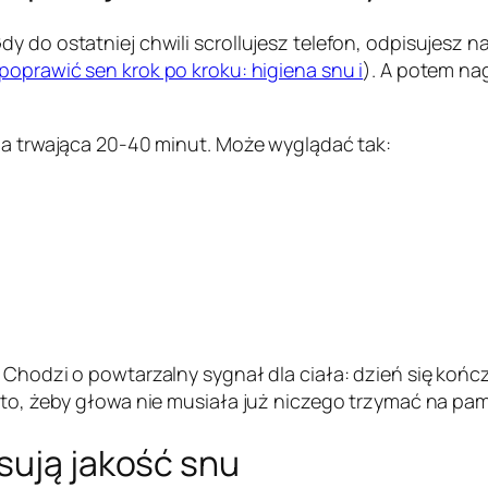
y do ostatniej chwili scrollujesz telefon, odpisujesz n
 poprawić sen krok po kroku: higiena snu i
). A potem na
yna trwająca 20-40 minut. Może wyglądać tak:
Chodzi o powtarzalny sygnał dla ciała: dzień się kończy.
 to, żeby głowa nie musiała już niczego trzymać na pam
sują jakość snu