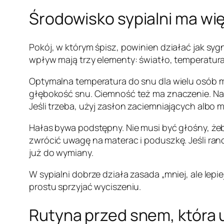
Środowisko sypialni ma wię
Pokój, w którym śpisz, powinien działać jak syg
wpływ mają trzy elementy: światło, temperatura 
Optymalna temperatura do snu dla wielu osób mie
głębokość snu. Ciemność też ma znaczenie. Nawet
Jeśli trzeba, użyj zasłon zaciemniających albo m
Hałas bywa podstępny. Nie musi być głośny, żeb
zwrócić uwagę na materac i poduszkę. Jeśli rano
już do wymiany.
W sypialni dobrze działa zasada „mniej, ale lepi
prostu sprzyjać wyciszeniu.
Rutyna przed snem, która