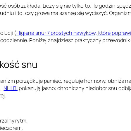
ć osób zakłada. Liczy się nie tylko to, ile godzin spęd
dniu i to, czy głowa ma szansę się wyciszyć. Organizm n
lucji (
Higiena snu: 7 prostych nawyków, które poprawi
 codziennie. Poniżej znajdziesz praktyczny przewodnik
kość snu
ganizm porządkuje pamięć, reguluje hormony, obniża na
C
i
NHLBI
pokazują jasno: chroniczny niedobór snu odbija 
ej.
rzalny rytm,
wieczorem,