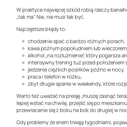
W praktyce najwięcej szkód robią rzeczy banalne
„tak ma”. Nie, nie musi tak być.
Najczęstsze błędy to:
chodzenie spać o bardzo różnych porach,
kawa późnym popołudniem lub wieczorem
alkohol „na rozluźnienie”, który pogarsza a
intensywny trening tuż przed położeniem s
jedzenie ciężkich posiłków późno w nocy,
praca i telefon w łóżku,
zbyt długie spanie w weekendy, które rozj
Warto też uważać na presję „muszę zasnąć teraz
lepiej wstać na chwilę, przejść się po mieszkan
przewracanie się z boku na bok do drugiej w noc
Gdy problemy ze snem trwają tygodniami, pojaw