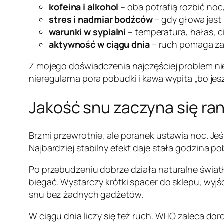
kofeina i alkohol
– oba potrafią rozbić noc
stres i nadmiar bodźców
– gdy głowa jest 
warunki w sypialni
– temperatura, hałas, 
aktywność w ciągu dnia
– ruch pomaga zas
Z mojego doświadczenia najczęściej problem nie
nieregularna pora pobudki i kawa wypita „bo jesz
Jakość snu zaczyna się ra
Brzmi przewrotnie, ale poranek ustawia noc. Jeś
Najbardziej stabilny efekt daje stała godzina p
Po przebudzeniu dobrze działa naturalne świat
biegać. Wystarczy krótki spacer do sklepu, wyjśc
snu bez żadnych gadżetów.
W ciągu dnia liczy się też ruch. WHO zaleca do