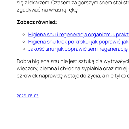
się z lekarzem. Czasem za gorszym snem stoi st
zgadywać na własną rękę.
Zobacz również:
Higiena snu i regeneracja organizmu: pra
Higiena snu krok po kroku: jak poprawić jak
Jakość snu: jak poprawić sen i regenerację
Dobra higiena snu nie jest sztuką dla wytrwały
wieczory, ciemna i chłodna sypialnia oraz mniej 
człowiek naprawdę wstaje do życia, a nie tylko 
2026-08-03