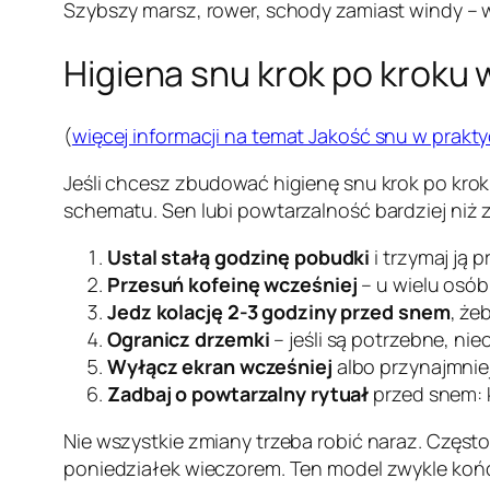
Szybszy marsz, rower, schody zamiast windy – ws
Higiena snu krok po kroku 
(
więcej informacji na temat Jakość snu w prakty
Jeśli chcesz zbudować higienę snu krok po kroku
schematu. Sen lubi powtarzalność bardziej niż z
Ustal stałą godzinę pobudki
i trzymaj ją 
Przesuń kofeinę wcześniej
– u wielu osób
Jedz kolację 2-3 godziny przed snem
, że
Ogranicz drzemki
– jeśli są potrzebne, ni
Wyłącz ekran wcześniej
albo przynajmniej
Zadbaj o powtarzalny rytuał
przed snem: k
Nie wszystkie zmiany trzeba robić naraz. Często
poniedziałek wieczorem. Ten model zwykle kończ