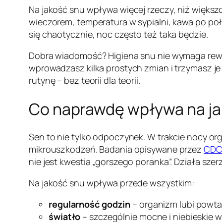
Na jakość snu wpływa więcej rzeczy, niż większoś
wieczorem, temperatura w sypialni, kawa po połu
się chaotycznie, noc często też taka będzie.
Dobra wiadomość? Higiena snu nie wymaga rewo
wprowadzasz kilka prostych zmian i trzymasz je
rutynę – bez teorii dla teorii.
Co naprawdę wpływa na ja
Sen to nie tylko odpoczynek. W trakcie nocy or
mikrouszkodzeń. Badania opisywane przez
CD
nie jest kwestia „gorszego poranka”. Działa szerz
Na jakość snu wpływa przede wszystkim:
regularność godzin
– organizm lubi powta
światło
– szczególnie mocne i niebieskie 