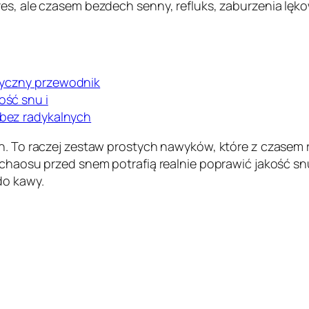
res, ale czasem bezdech senny, refluks, zaburzenia lęk
ktyczny przewodnik
ość snu i
 bez radykalnych
ch. To raczej zestaw prostych nawyków, które z czasem 
chaosu przed snem potrafią realnie poprawić jakość snu.
do kawy.