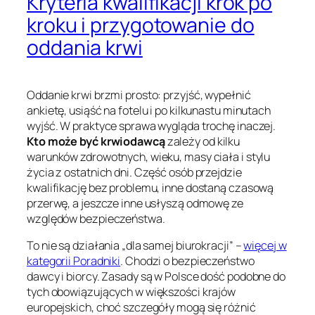
Kryteria kwalifikacji krok po
kroku i przygotowanie do
oddania krwi
Oddanie krwi brzmi prosto: przyjść, wypełnić
ankietę, usiąść na fotelu i po kilkunastu minutach
wyjść. W praktyce sprawa wygląda trochę inaczej.
Kto może być krwiodawcą
zależy od kilku
warunków zdrowotnych, wieku, masy ciała i stylu
życia z ostatnich dni. Część osób przejdzie
kwalifikację bez problemu, inne dostaną czasową
przerwę, a jeszcze inne usłyszą odmowę ze
względów bezpieczeństwa.
To nie są działania „dla samej biurokracji” –
więcej w
kategorii Poradniki
. Chodzi o bezpieczeństwo
dawcy i biorcy. Zasady są w Polsce dość podobne do
tych obowiązujących w większości krajów
europejskich, choć szczegóły mogą się różnić