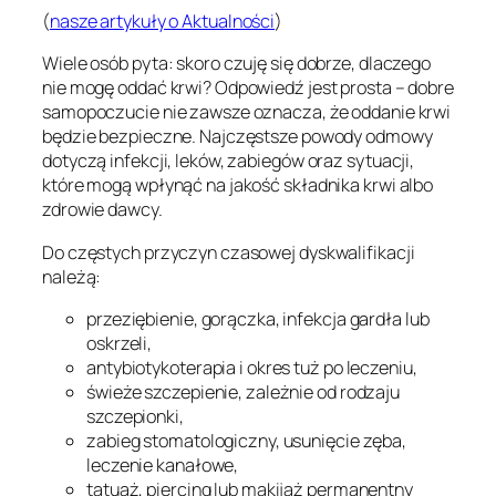
(
nasze artykuły o Aktualności
)
Wiele osób pyta: skoro czuję się dobrze, dlaczego
nie mogę oddać krwi? Odpowiedź jest prosta – dobre
samopoczucie nie zawsze oznacza, że oddanie krwi
będzie bezpieczne. Najczęstsze powody odmowy
dotyczą infekcji, leków, zabiegów oraz sytuacji,
które mogą wpłynąć na jakość składnika krwi albo
zdrowie dawcy.
Do częstych przyczyn czasowej dyskwalifikacji
należą:
przeziębienie, gorączka, infekcja gardła lub
oskrzeli,
antybiotykoterapia i okres tuż po leczeniu,
świeże szczepienie, zależnie od rodzaju
szczepionki,
zabieg stomatologiczny, usunięcie zęba,
leczenie kanałowe,
tatuaż, piercing lub makijaż permanentny