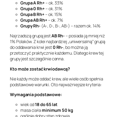
Grupa A Rh+
– ok. 33%
Grupa 0 Rh+
– ok. 31%
Grupa B Rh+
– ok. 15%
Grupa AB Rh+
– ok. 7%
Grupy Rh-
(A-, 0-, B-, AB-) – razem ok. 14%
Najrzadszą grupą jest
AB Rh-
– posiada ją mniej niż
1% Polaków. Z kolei najbardziej „uniwersalną” grupą
do oddawania krwi jest
0 Rh-
, bo można ją
przetoczyć praktycznie każdemu. Dlatego krew tej
grupy jest szczególnie cenna.
Kto może zostać krwiodawcą?
Nie każdy może oddać krew, ale wiele osób spełnia
podstawowe warunki. Oto najważniejsze kryteria:
Wymagania podstawowe:
wiek od
18 do 65 lat
masa ciała
minimum 50 kg
ogólnie dobry stan zdrowia