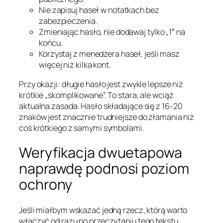
Nie zapisuj haseł w notatkach bez
zabezpieczenia.
Zmieniając hasło, nie dodawaj tylko „1″ na
końcu.
Korzystaj z menedżera haseł, jeśli masz
więcej niż kilka kont.
Przy okazji: długie hasło jest zwykle lepsze niż
krótkie „skomplikowane”. To stara, ale wciąż
aktualna zasada. Hasło składające się z 16-20
znaków jest znacznie trudniejsze do złamania niż
coś krótkiego z samymi symbolami.
Weryfikacja dwuetapowa
naprawdę podnosi poziom
ochrony
Jeśli miałbym wskazać jedną rzecz, którą warto
włączyć od razu po przeczytaniu tego tekstu,