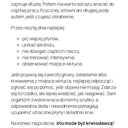
zajmuje dłużej. Potem nie warto od razu wracać do
ciężkiej pracy fizycznej, siłowni ani długiej jazdy
autem, jeśli czujesz osłabienie.
Przez resztę dnia najlepiej:
pić więcej płynów,
unikać alkoholu,
nie dźwigać ciężkich rzeczy,
nie trenować intensywnie,
obserwować miejsce wkłucia.
Jeśli pojawią się zawroty głowy, osłabienie albo
krwawienie z miejsca wkłucia, najlepiej odpocząć i
zgłosić się po pomoc, jeśli objawy nie mijają. Zdarza
się to rzadko, ale lepiej wiedzieć, jak reagować. Sam
organizm zwykle wraca do normy szybko, a
odpowiednia dieta i nawodnienie pomagają
uzupełnić utracone płyny i składniki krwi.
Na koniec najprościej:
kto może być krwiodawcą
?