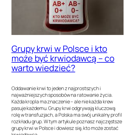
Grupy krwi w Polsce i kto
może być krwiodawcą – co
warto wiedzieć?
Oddawanie krwi to jeden z najprostszych i
najważniejszych sposobów na ratowanie życia.
Każda kropla ma znaczenie – ale nie każda krew
pasuje każdemu. Grupy krwi odgrywają kluczową
rolę w transfuzjach, a Polska ma swój unikalny profil
rozkładu grup. W tym artykule poznasz najczęstsze
grupy krwi w Polsce i dowiesz się, kto może zostać
krwiodawcą.