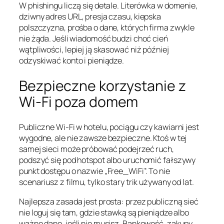
W phishingu liczą się detale. Literówka w domenie,
dziwny adres URL, presja czasu, kiepska
polszczyzna, prośba o dane, których firma zwykle
nie żąda. Jeśli wiadomość budzi choć cień
wątpliwości, lepiej ją skasować niż później
odzyskiwać konto i pieniądze.
Bezpieczne korzystanie z
Wi-Fi poza domem
Publiczne Wi-Fi w hotelu, pociągu czy kawiarni jest
wygodne, ale nie zawsze bezpieczne. Ktoś w tej
samej sieci może próbować podejrzeć ruch,
podszyć się pod hotspot albo uruchomić fałszywy
punkt dostępu o nazwie „Free_WiFi”. To nie
scenariusz z filmu, tylko stary trik używany od lat.
Najlepsza zasada jest prosta: przez publiczną sieć
nie loguj się tam, gdzie stawką są pieniądze albo
ważne dane, jeśli nie musisz. Bankowość, zakupy,