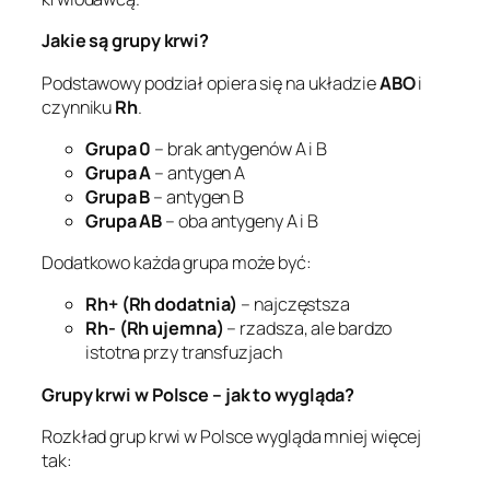
Jakie są grupy krwi?
Podstawowy podział opiera się na układzie
ABO
i
czynniku
Rh
.
Grupa 0
– brak antygenów A i B
Grupa A
– antygen A
Grupa B
– antygen B
Grupa AB
– oba antygeny A i B
Dodatkowo każda grupa może być:
Rh+ (Rh dodatnia)
– najczęstsza
Rh- (Rh ujemna)
– rzadsza, ale bardzo
istotna przy transfuzjach
Grupy krwi w Polsce – jak to wygląda?
Rozkład grup krwi w Polsce wygląda mniej więcej
tak: