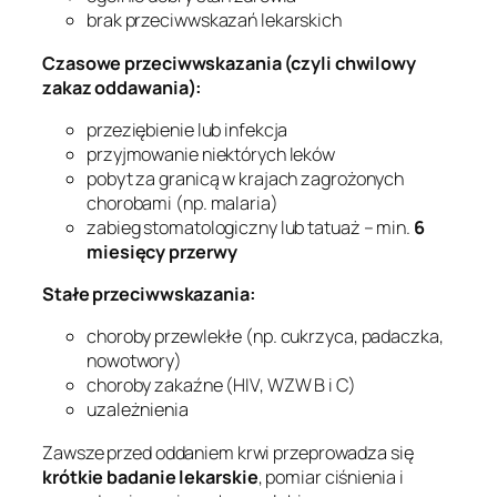
brak przeciwwskazań lekarskich
Czasowe przeciwwskazania (czyli chwilowy
zakaz oddawania):
przeziębienie lub infekcja
przyjmowanie niektórych leków
pobyt za granicą w krajach zagrożonych
chorobami (np. malaria)
zabieg stomatologiczny lub tatuaż – min.
6
miesięcy przerwy
Stałe przeciwwskazania:
choroby przewlekłe (np. cukrzyca, padaczka,
nowotwory)
choroby zakaźne (HIV, WZW B i C)
uzależnienia
Zawsze przed oddaniem krwi przeprowadza się
krótkie badanie lekarskie
, pomiar ciśnienia i