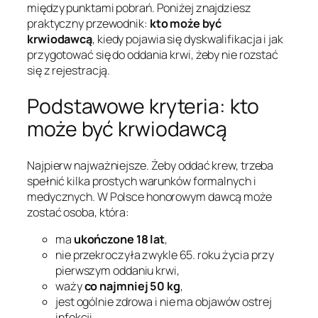
między punktami pobrań. Poniżej znajdziesz
praktyczny przewodnik:
kto może być
krwiodawcą
, kiedy pojawia się dyskwalifikacja i jak
przygotować się do oddania krwi, żeby nie rozstać
się z rejestracją.
Podstawowe kryteria: kto
może być krwiodawcą
Najpierw najważniejsze. Żeby oddać krew, trzeba
spełnić kilka prostych warunków formalnych i
medycznych. W Polsce honorowym dawcą może
zostać osoba, która:
ma
ukończone 18 lat
,
nie przekroczyła zwykle 65. roku życia przy
pierwszym oddaniu krwi,
waży
co najmniej 50 kg
,
jest ogólnie zdrowa i nie ma objawów ostrej
infekcji,