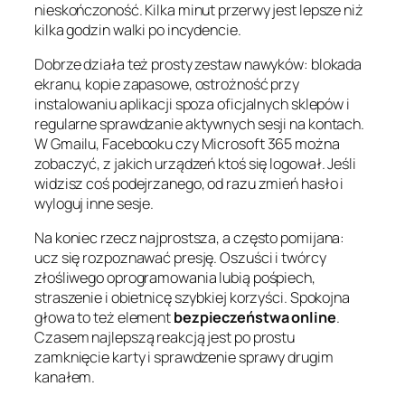
nieskończoność. Kilka minut przerwy jest lepsze niż
kilka godzin walki po incydencie.
Dobrze działa też prosty zestaw nawyków: blokada
ekranu, kopie zapasowe, ostrożność przy
instalowaniu aplikacji spoza oficjalnych sklepów i
regularne sprawdzanie aktywnych sesji na kontach.
W Gmailu, Facebooku czy Microsoft 365 można
zobaczyć, z jakich urządzeń ktoś się logował. Jeśli
widzisz coś podejrzanego, od razu zmień hasło i
wyloguj inne sesje.
Na koniec rzecz najprostsza, a często pomijana:
ucz się rozpoznawać presję. Oszuści i twórcy
złośliwego oprogramowania lubią pośpiech,
straszenie i obietnicę szybkiej korzyści. Spokojna
głowa to też element
bezpieczeństwa online
.
Czasem najlepszą reakcją jest po prostu
zamknięcie karty i sprawdzenie sprawy drugim
kanałem.