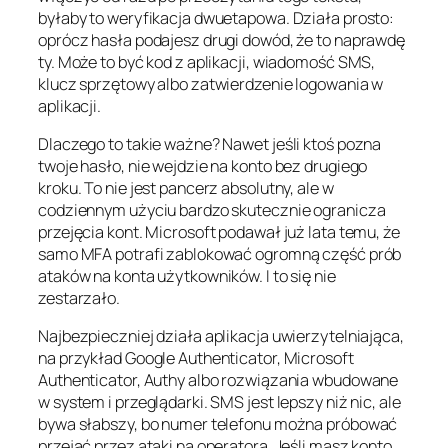
byłaby to weryfikacja dwuetapowa. Działa prosto:
oprócz hasła podajesz drugi dowód, że to naprawdę
ty. Może to być kod z aplikacji, wiadomość SMS,
klucz sprzętowy albo zatwierdzenie logowania w
aplikacji.
Dlaczego to takie ważne? Nawet jeśli ktoś pozna
twoje hasło, nie wejdzie na konto bez drugiego
kroku. To nie jest pancerz absolutny, ale w
codziennym użyciu bardzo skutecznie ogranicza
przejęcia kont. Microsoft podawał już lata temu, że
samo MFA potrafi zablokować ogromną część prób
ataków na konta użytkowników. I to się nie
zestarzało.
Najbezpieczniej działa aplikacja uwierzytelniająca,
na przykład Google Authenticator, Microsoft
Authenticator, Authy albo rozwiązania wbudowane
w system i przeglądarki. SMS jest lepszy niż nic, ale
bywa słabszy, bo numer telefonu można próbować
przejąć przez ataki na operatora. Jeśli masz konto