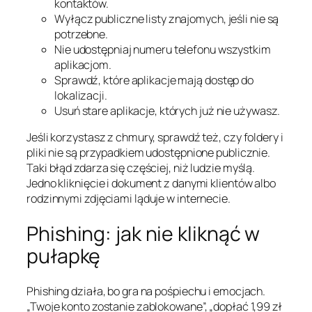
kontaktów.
Wyłącz publiczne listy znajomych, jeśli nie są
potrzebne.
Nie udostępniaj numeru telefonu wszystkim
aplikacjom.
Sprawdź, które aplikacje mają dostęp do
lokalizacji.
Usuń stare aplikacje, których już nie używasz.
Jeśli korzystasz z chmury, sprawdź też, czy foldery i
pliki nie są przypadkiem udostępnione publicznie.
Taki błąd zdarza się częściej, niż ludzie myślą.
Jedno kliknięcie i dokument z danymi klientów albo
rodzinnymi zdjęciami ląduje w internecie.
Phishing: jak nie kliknąć w
pułapkę
Phishing działa, bo gra na pośpiechu i emocjach.
„Twoje konto zostanie zablokowane”, „dopłać 1,99 zł