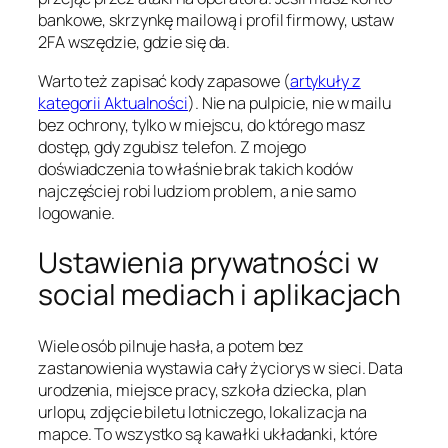
bankowe, skrzynkę mailową i profil firmowy, ustaw
2FA wszędzie, gdzie się da.
Warto też zapisać kody zapasowe (
artykuły z
kategorii Aktualności
). Nie na pulpicie, nie w mailu
bez ochrony, tylko w miejscu, do którego masz
dostęp, gdy zgubisz telefon. Z mojego
doświadczenia to właśnie brak takich kodów
najczęściej robi ludziom problem, a nie samo
logowanie.
Ustawienia prywatności w
social mediach i aplikacjach
Wiele osób pilnuje hasła, a potem bez
zastanowienia wystawia cały życiorys w sieci. Data
urodzenia, miejsce pracy, szkoła dziecka, plan
urlopu, zdjęcie biletu lotniczego, lokalizacja na
mapce. To wszystko są kawałki układanki, które