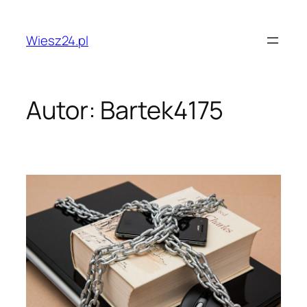
Przejdź
do
Wiesz24.pl
treści
Autor:
Bartek4175