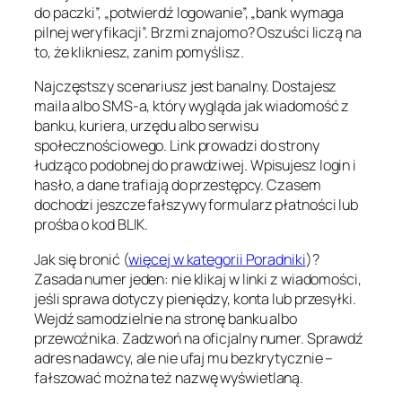
do paczki”, „potwierdź logowanie”, „bank wymaga
pilnej weryfikacji”. Brzmi znajomo? Oszuści liczą na
to, że klikniesz, zanim pomyślisz.
Najczęstszy scenariusz jest banalny. Dostajesz
maila albo SMS-a, który wygląda jak wiadomość z
banku, kuriera, urzędu albo serwisu
społecznościowego. Link prowadzi do strony
łudząco podobnej do prawdziwej. Wpisujesz login i
hasło, a dane trafiają do przestępcy. Czasem
dochodzi jeszcze fałszywy formularz płatności lub
prośba o kod BLIK.
Jak się bronić (
więcej w kategorii Poradniki
)?
Zasada numer jeden: nie klikaj w linki z wiadomości,
jeśli sprawa dotyczy pieniędzy, konta lub przesyłki.
Wejdź samodzielnie na stronę banku albo
przewoźnika. Zadzwoń na oficjalny numer. Sprawdź
adres nadawcy, ale nie ufaj mu bezkrytycznie –
fałszować można też nazwę wyświetlaną.