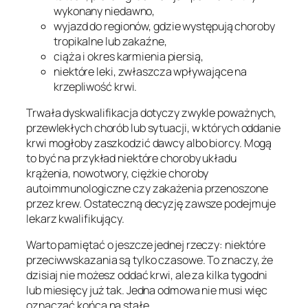
wykonany niedawno,
wyjazd do regionów, gdzie występują choroby
tropikalne lub zakaźne,
ciąża i okres karmienia piersią,
niektóre leki, zwłaszcza wpływające na
krzepliwość krwi.
Trwała dyskwalifikacja dotyczy zwykle poważnych,
przewlekłych chorób lub sytuacji, w których oddanie
krwi mogłoby zaszkodzić dawcy albo biorcy. Mogą
to być na przykład niektóre choroby układu
krążenia, nowotwory, ciężkie choroby
autoimmunologiczne czy zakażenia przenoszone
przez krew. Ostateczną decyzję zawsze podejmuje
lekarz kwalifikujący.
Warto pamiętać o jeszcze jednej rzeczy: niektóre
przeciwwskazania są tylko czasowe. To znaczy, że
dzisiaj nie możesz oddać krwi, ale za kilka tygodni
lub miesięcy już tak. Jedna odmowa nie musi więc
oznaczać końca na stałe.