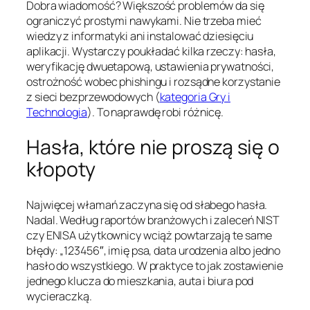
Dobra wiadomość? Większość problemów da się
ograniczyć prostymi nawykami. Nie trzeba mieć
wiedzy z informatyki ani instalować dziesięciu
aplikacji. Wystarczy poukładać kilka rzeczy: hasła,
weryfikację dwuetapową, ustawienia prywatności,
ostrożność wobec phishingu i rozsądne korzystanie
z sieci bezprzewodowych (
kategoria Gry i
Technologia
). To naprawdę robi różnicę.
Hasła, które nie proszą się o
kłopoty
Najwięcej włamań zaczyna się od słabego hasła.
Nadal. Według raportów branżowych i zaleceń NIST
czy ENISA użytkownicy wciąż powtarzają te same
błędy: „123456″, imię psa, data urodzenia albo jedno
hasło do wszystkiego. W praktyce to jak zostawienie
jednego klucza do mieszkania, auta i biura pod
wycieraczką.