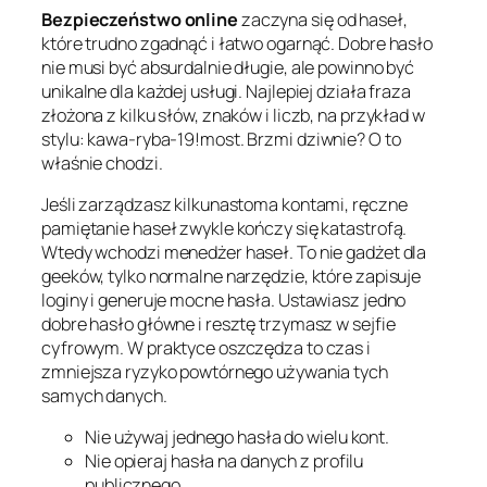
Bezpieczeństwo online
zaczyna się od haseł,
które trudno zgadnąć i łatwo ogarnąć. Dobre hasło
nie musi być absurdalnie długie, ale powinno być
unikalne dla każdej usługi. Najlepiej działa fraza
złożona z kilku słów, znaków i liczb, na przykład w
stylu:
kawa-ryba-19!most
. Brzmi dziwnie? O to
właśnie chodzi.
Jeśli zarządzasz kilkunastoma kontami, ręczne
pamiętanie haseł zwykle kończy się katastrofą.
Wtedy wchodzi menedżer haseł. To nie gadżet dla
geeków, tylko normalne narzędzie, które zapisuje
loginy i generuje mocne hasła. Ustawiasz jedno
dobre hasło główne i resztę trzymasz w sejfie
cyfrowym. W praktyce oszczędza to czas i
zmniejsza ryzyko powtórnego używania tych
samych danych.
Nie używaj jednego hasła do wielu kont.
Nie opieraj hasła na danych z profilu
publicznego.