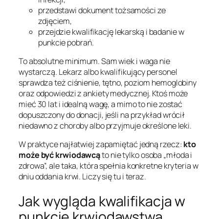
przedstawi dokument tożsamości ze
zdjęciem,
przejdzie kwalifikację lekarską i badanie w
punkcie pobrań.
To absolutne minimum. Sam wiek i waga nie
wystarczą. Lekarz albo kwalifikujący personel
sprawdza też ciśnienie, tętno, poziom hemoglobiny
oraz odpowiedzi z ankiety medycznej. Ktoś może
mieć 30 lat i idealną wagę, a mimo to nie zostać
dopuszczony do donacji, jeśli na przykład wrócił
niedawno z choroby albo przyjmuje określone leki.
W praktyce najłatwiej zapamiętać jedną rzecz:
kto
może być krwiodawcą
to nie tylko osoba „młoda i
zdrowa”, ale taka, która spełnia konkretne kryteria w
dniu oddania krwi. Liczy się tu i teraz.
Jak wygląda kwalifikacja w
punkcie krwiodawstwa