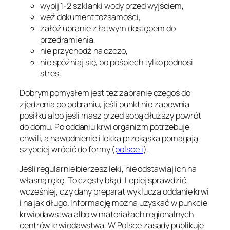
wypij 1-2 szklanki wody przed wyjściem,
weź dokument tożsamości,
załóż ubranie z łatwym dostępem do
przedramienia,
nie przychodź na czczo,
nie spóźniaj się, bo pośpiech tylko podnosi
stres.
Dobrym pomysłem jest też zabranie czegoś do
zjedzenia po pobraniu, jeśli punkt nie zapewnia
posiłku albo jeśli masz przed sobą dłuższy powrót
do domu. Po oddaniu krwi organizm potrzebuje
chwili, a nawodnienie i lekka przekąska pomagają
szybciej wrócić do formy (
polsce i
).
Jeśli regularnie bierzesz leki, nie odstawiaj ich na
własną rękę. To częsty błąd. Lepiej sprawdzić
wcześniej, czy dany preparat wyklucza oddanie krwi
i na jak długo. Informację można uzyskać w punkcie
krwiodawstwa albo w materiałach regionalnych
centrów krwiodawstwa. W Polsce zasady publikuje