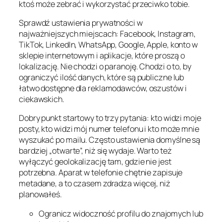
ktoś może zebrać i wykorzystać przeciwko tobie.
Sprawdź ustawienia prywatności w
najważniejszych miejscach: Facebook, Instagram,
TikTok, LinkedIn, WhatsApp, Google, Apple, konto w
sklepie internetowym i aplikacje, które proszą o
lokalizację. Nie chodzi o paranoję. Chodzi o to, by
ograniczyć ilość danych, które są publiczne lub
łatwo dostępne dla reklamodawców, oszustów i
ciekawskich.
Dobry punkt startowy to trzy pytania: kto widzi moje
posty, kto widzi mój numer telefonu i kto może mnie
wyszukać po mailu. Często ustawienia domyślne są
bardziej „otwarte”, niż się wydaje. Warto też
wyłączyć geolokalizację tam, gdzie nie jest
potrzebna. Aparat w telefonie chętnie zapisuje
metadane, a to czasem zdradza więcej, niż
planowałeś.
Ogranicz widoczność profilu do znajomych lub